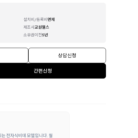
설치비/등록비
면제
제조사
교원웰스
소유권이전
5년
상담신청
간편신청
되는 전자식비데 모델입니다. 월