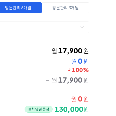
방문관리 6개월
방문관리 3개월
17,900
월
원
0
월
원
100%
17,900
월
원
0
월
원
130,000
원
설치 당일 증정