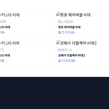
D50P
BD-35D51
LUS 비데
청호 에어버블 비데
00원~
월 13,900원~
72
BAS37-C
LUS 비데
코웨이 더블케어 비데2
00원~
월 23,400원~