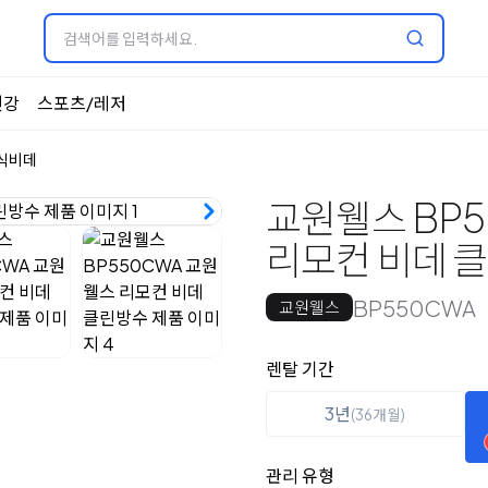
건강
스포츠/레저
식비데
교원웰스 BP5
리모컨 비데 
BP550CWA
교원웰스
옵션 선택
렌탈 선택
렌탈 기간
3년
(36개월)
관리 유형