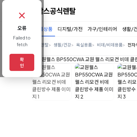
✗
오류
전체상품
디지털/가전
가구/인테리어
생활/
Failed to
fetch
홈
렌탈
생활/건강
욕실용품
비데/비데용품
전자
확
인