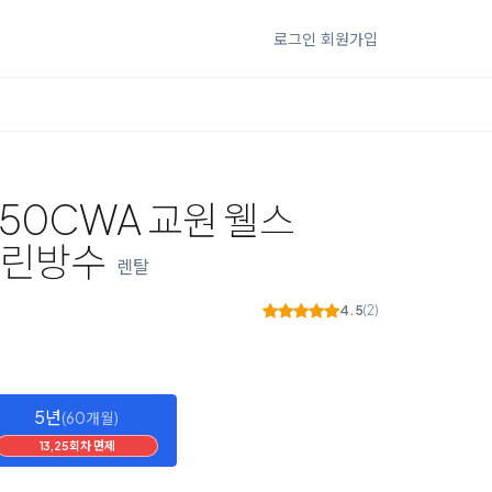
로그인
회원가입
50CWA 교원 웰스
클린방수
렌탈
4.5
(2)
5년
(60개월)
13,25회차 면제