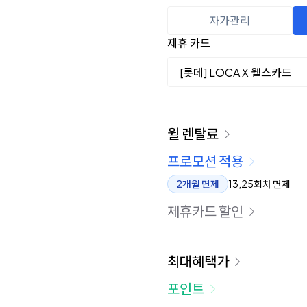
자가관리
제휴 카드
[롯데] LOCA X 웰스카드
이용 요금
월 렌탈료
프로모션 적용
2개월 면제
13,25회차 면제
제휴카드 할인
최대혜택가
포인트