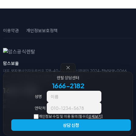
이용약관
개인정보보호정책
맘스보울
대표
모지영
사업자등록번호
128-40-02388
통신판매업
2024-전남담양-0066
주소
(57321) 전남 담양군 대전면 평장리 54-3 평장리
렌탈 상담센터
이메일
wwizkr@gmail.com
전화
1666-2182
1666-2182
1666-2182
성명
평일 09:00 ~ 18:00
토요일/일요일/공휴일 휴무
연락처
개인정보 수집 및 이용 동의(필수)
[상세보기]
상담 신청
© 2026 맘스공식렌탈. All Rights Reserved.