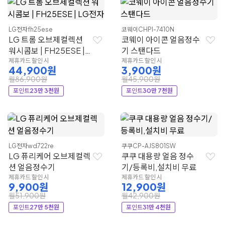
LG전자
fh25ese
코웨이
CHPI-7410N
LG 트롬 오브제컬렉션
코웨이 아이콘 얼음정수
워시콤보 | FH25ESE |
기 스탠다드
LG전자
제휴카드 할인 시
제휴카드 할인 시
44,900원
3,900원
월86,900원
월45,900원
포인트
23만 3천원
포인트
30만 7천원
LG전자
wd722re
쿠쿠
CP-AJS801SW
LG 퓨리케어 오브제컬렉
쿠쿠 대용량 얼음 정수
션 얼음정수기
기/등록비,설치비 무료
제휴카드 할인 시
제휴카드 할인 시
9,900원
12,900원
월51,900원
월42,900원
포인트
27만 5천원
포인트
31만 4천원