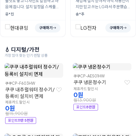
물맛도 좋고 디자인도 갈끔하고 마
새집에 설치 받아서 아직 사용전이
음에 듭니다. 설치 일정을 스케줄상
지만 믿고 쓰는 LG라서 주문했습니
맞지 않아서 변경했었는데도 원하
다. 올 여름 시원하게 아이들과 얼음
유*진
송*주
는 날짜에 받게 되어서 그것또한 너
많이 사용할것 같네요. 사용하면서
무 좋았습니다. 이제 무거운 생수 사
다시 후기 작성 가능하면 또 작성하
구매하기
구매하기
다나를일이 ...
러 올께...
💧 디지털/가전
가장 많이 찾는 인기 렌탈 상품
쿠쿠
CP-AE501HW
쿠쿠 냉온정수기
쿠쿠
CP-F603HW
쿠쿠 내추럴워터 정수기/
제휴카드 할인 시
0원
등록비 설치비 면제
월13,900원
제휴카드 할인 시
0원
포인트
8만원
월15,900원
포인트
11만 5천원