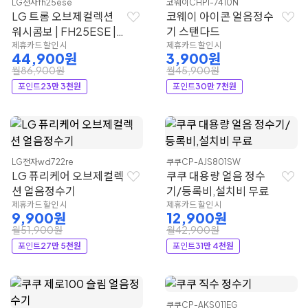
LG전자
fh25ese
코웨이
CHPI-7410N
LG 트롬 오브제컬렉션
코웨이 아이콘 얼음정수
워시콤보 | FH25ESE |
기 스탠다드
LG전자
제휴카드 할인 시
제휴카드 할인 시
44,900원
3,900원
월86,900원
월45,900원
포인트
23만 3천원
포인트
30만 7천원
LG전자
wd722re
쿠쿠
CP-AJS801SW
LG 퓨리케어 오브제컬렉
쿠쿠 대용량 얼음 정수
션 얼음정수기
기/등록비,설치비 무료
제휴카드 할인 시
제휴카드 할인 시
9,900원
12,900원
월51,900원
월42,900원
포인트
27만 5천원
포인트
31만 4천원
쿠쿠
CP-AKS011EG