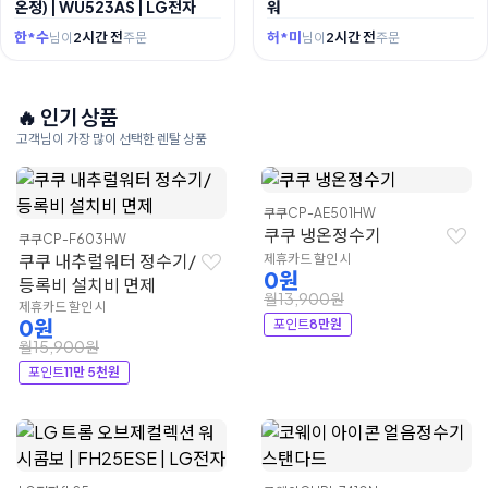
온정) | WU523AS | LG전자
워
한*수
2시간 전
허*미
2시간 전
님이
주문
님이
주문
🔥 인기 상품
고객님이 가장 많이 선택한 렌탈 상품
쿠쿠
CP-AE501HW
쿠쿠 냉온정수기
쿠쿠
CP-F603HW
쿠쿠 내추럴워터 정수기/
제휴카드 할인 시
0원
등록비 설치비 면제
월13,900원
제휴카드 할인 시
0원
포인트
8만원
월15,900원
포인트
11만 5천원