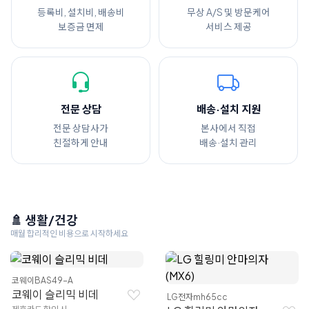
등록비, 설치비, 배송비
무상 A/S 및 방문케어
보증금 면제
서비스 제공
전문 상담
배송·설치 지원
전문 상담사가
본사에서 직접
친절하게 안내
배송·설치 관리
🚿 생활/건강
매월 합리적인 비용으로 시작하세요
코웨이
BAS49-A
코웨이 슬리믹 비데
LG전자
mh65cc