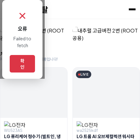
✗
오류
Failed to
fetch
⚡ 실시간 주문
지금 고객님들이 찾으시는 제품입니다!
확
인
LIVE
LIVE
WU523AS
wa2525kdf
LG 퓨리케어 정수기 (빌트인, 냉
LG 트롬 AI 오브제컬렉션 워시타