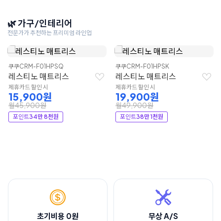
🌿 가구/인테리어
전문가가 추천하는 프리미엄 라인업
쿠쿠
CRM-F01HPSQ
쿠쿠
CRM-F01HPSK
레스티노 매트리스
레스티노 매트리스
제휴카드 할인 시
제휴카드 할인 시
15,900원
19,900원
월45,900원
월49,900원
포인트
34만 8천원
포인트
38만 1천원
초기비용 0원
무상 A/S