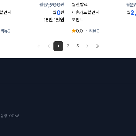
17,900
2
월
원
월 렌탈료
월
0
2
할인 시
월
원
제휴카드 할인 시
월
18만 1천원
포인트
리뷰
2
0.0
리뷰
0
1
2
3
남담양-0066