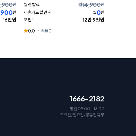
7,900
14,900
원
월 렌탈료
월
원
,900
0
원
제휴카드 할인 시
월
원
16만원
12만 9천원
포인트
0.0
리뷰
0
1666-2182
평일 09:00 ~ 18:00
토요일/일요일/공휴일 휴무