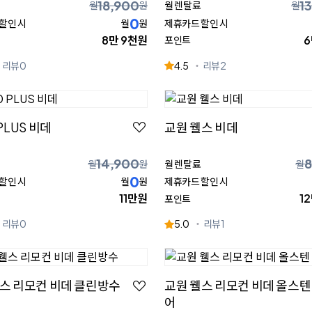
18,900
1
월
원
월 렌탈료
월
0
할인 시
월
원
제휴카드 할인 시
8만 9천원
6
포인트
리뷰
0
4.5
리뷰
2
PLUS 비데
교원 웰스 비데
14,900
8
월
원
월 렌탈료
월
0
할인 시
월
원
제휴카드 할인 시
11만원
1
포인트
리뷰
0
5.0
리뷰
1
스 리모컨 비데 클린방수
교원 웰스 리모컨 비데 올스텐
어