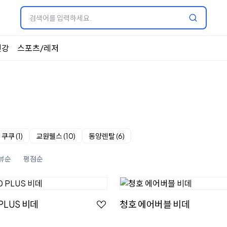
건강
스포츠/레저
쿠쿠 (1)
교원웰스 (10)
동양렌탈 (6)
뷰순
평점순
 PLUS 비데
청호 에어버블 비데