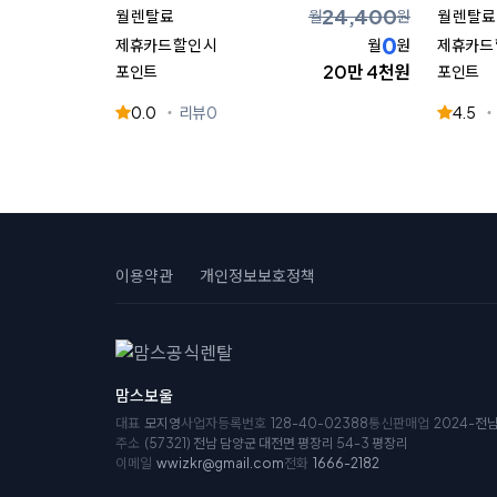
24,400
월 렌탈료
월
원
월 렌탈료
0
제휴카드 할인 시
월
원
제휴카드 
20만 4천원
포인트
포인트
0.0
리뷰
0
4.5
이용약관
개인정보보호정책
맘스보울
대표
모지영
사업자등록번호
128-40-02388
통신판매업
2024-전
주소
(57321) 전남 담양군 대전면 평장리 54-3 평장리
이메일
wwizkr@gmail.com
전화
1666-2182