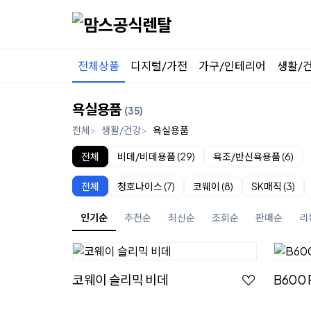
전체상품
디지털/가전
가구/인테리어
생활/
욕실용품
(35)
전체
생활/건강
욕실용품
전체
비데/비데용품 (29)
욕조/반신욕용품 (6)
전체
청호나이스 (7)
코웨이 (8)
SK매직 (3)
인기순
추천순
최신순
조회순
판매순
리
코웨이 슬리믹 비데
B600