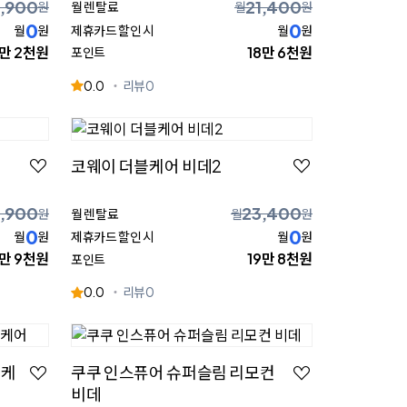
3,900
21,400
원
월 렌탈료
월
원
0
0
월
원
제휴카드 할인 시
월
원
만 2천원
18만 6천원
포인트
0.0
리뷰
0
코웨이 더블케어 비데2
,900
23,400
원
월 렌탈료
월
원
0
0
월
원
제휴카드 할인 시
월
원
2만 9천원
19만 8천원
포인트
0.0
리뷰
0
 케
쿠쿠 인스퓨어 슈퍼슬림 리모컨
비데