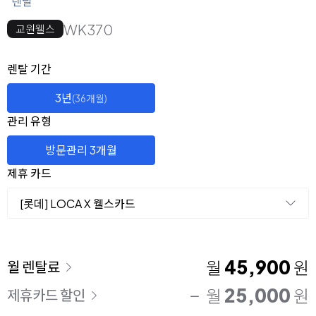
렌탈
WK370
교원웰스
옵션 선택
렌탈 선택
렌탈 기간
3년
(36개월)
관리 유형
방문관리 3개월
제휴 카드
[롯데] LOCA X 웰스카드
이용 요금
45,900
월
원
월 렌탈료
25,000
월
원
제휴카드 할인