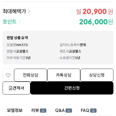
20,900
월
원
최대혜택가
206,000
원
포인트
렌탈 상품 요약
모델명
WK370
설치비/등록비
면제
렌탈사
교원웰스
제조사
교원웰스
의무사용기간
3년
소유권이전
5년
전화상담
카톡상담
상담신청
견적서
간편신청
상세 정보
모델정보
리뷰
Q&A
FAQ
0
0
0