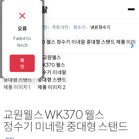
✗
홈
렌탈
디지털/가전
주방가전
정수기
냉온정수기
오류
Failed to
fetch
확
인
교원웰스 WK370 웰스
정수기 미네랄 중대형 스탠드