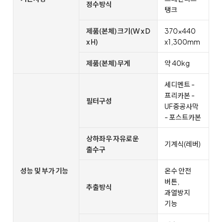
정수방식
탱크
제품(본체) 크기(W x D
370x440
x H)
x1,300mm
제품(본체) 무게
약 40kg
세디멘트 -
프리카본 -
필터구성
UF중공사막
- 포스트카본
상하좌우 자유로운
기계식(레버)
출수구
성능 및 부가 기능
온수 안전
버튼,
추출방식
과열방지
기능