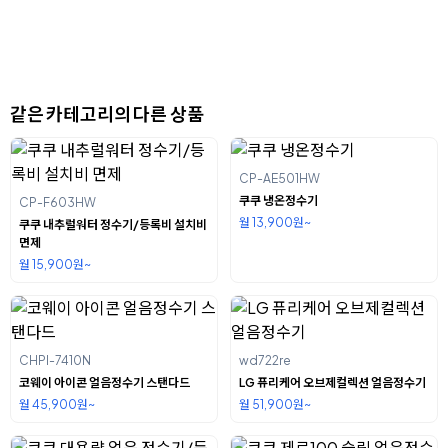
같은 카테고리의 다른 상품
CP-AE501HW
쿠쿠 냉온정수기
CP-F603HW
월 13,900원~
쿠쿠 내추럴워터 정수기/등록비 설치비
면제
월 15,900원~
CHPI-7410N
wd722re
코웨이 아이콘 얼음정수기 스탠다드
LG 퓨리케어 오브제컬렉션 얼음정수기
월 45,900원~
월 51,900원~