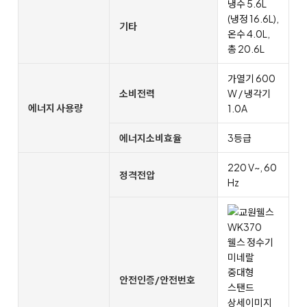
냉수 5.6L
(냉정 16.6L),
기타
온수 4.0L,
총 20.6L
가열기 600
소비전력
W / 냉각기
에너지 사용량
1.0A
에너지소비효율
3등급
220 V~, 60
정격전압
Hz
안전인증/안전번호