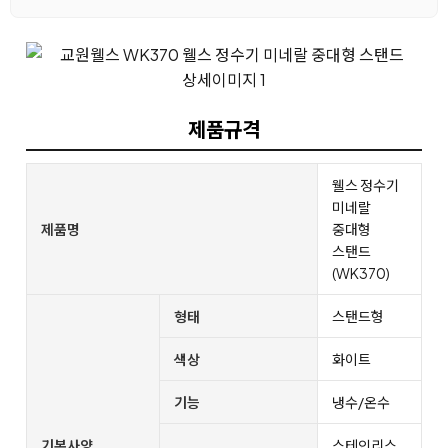
제품규격
웰스 정수기
미네랄
제품명
중대형
스탠드
(WK370)
형태
스탠드형
색상
화이트
기능
냉수/온수
기본사양
스테인리스