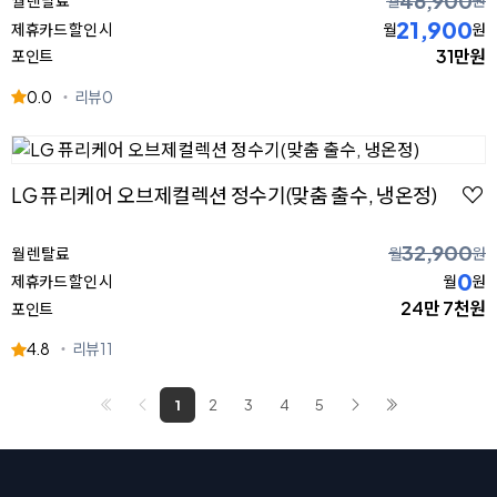
46,900
월 렌탈료
월
원
21,900
제휴카드 할인 시
월
원
31만원
포인트
0.0
리뷰
0
LG 퓨리케어 오브제컬렉션 정수기(맞춤 출수, 냉온정)
32,900
월 렌탈료
월
원
0
제휴카드 할인 시
월
원
24만 7천원
포인트
4.8
리뷰
11
1
2
3
4
5