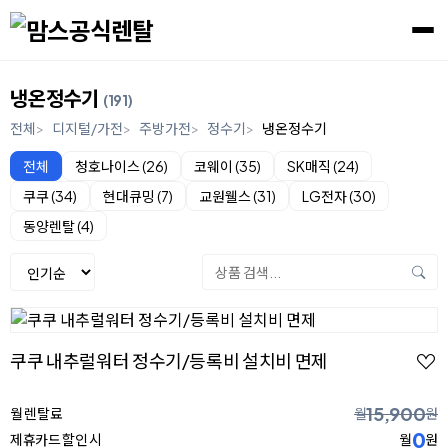
냉온정수기
(191)
전체
디지털/가전
주방가전
정수기
냉온정수기
전체
청호나이스 (26)
코웨이 (35)
SK매직 (24)
쿠쿠 (34)
현대큐밍 (7)
교원웰스 (31)
LG전자 (30)
동양렌탈 (4)
쿠쿠 내추럴워터 정수기/등록비 설치비 면제
15,900
월 렌탈료
월
원
0
제휴카드 할인 시
월
원