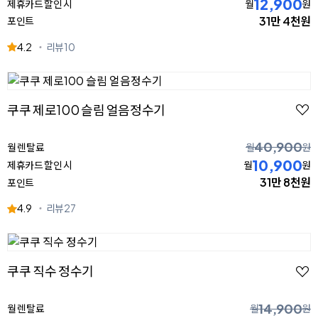
12,900
제휴카드 할인 시
월
원
31만 4천원
포인트
4.2
리뷰
10
쿠쿠 제로100 슬림 얼음정수기
40,900
월 렌탈료
월
원
10,900
제휴카드 할인 시
월
원
31만 8천원
포인트
4.9
리뷰
27
쿠쿠 직수 정수기
14,900
월 렌탈료
월
원