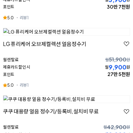
30만 7천원
포인트
5.0
리뷰
1
LG 퓨리케어 오브제컬렉션 얼음정수기
51,900
월 렌탈료
월
원
9,900
제휴카드 할인 시
월
원
27만 5천원
포인트
5.0
리뷰
1
쿠쿠 대용량 얼음 정수기/등록비,설치비 무료
42,900
월 렌탈료
월
원