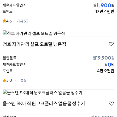
1,900
제휴카드 할인 시
월
원
17만 4천원
포인트
4.6
리뷰
33
청호 자가관리 셀프 오트밀 냉온정
19,900
월 렌탈료
월
원
0
제휴카드 할인 시
월
원
4만 9천원
포인트
5.0
리뷰
5
올스텐 SK매직 원코크플러스 얼음물 정수기