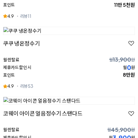
11만 5천원
포인트
4.9
리뷰
11
쿠쿠 냉온정수기
13,900
월 렌탈료
월
원
0
제휴카드 할인 시
월
원
8만원
포인트
4.9
리뷰
53
코웨이 아이콘 얼음정수기 스탠다드
45,900
월 렌탈료
월
원
3,900
제휴카드 할인 시
월
원