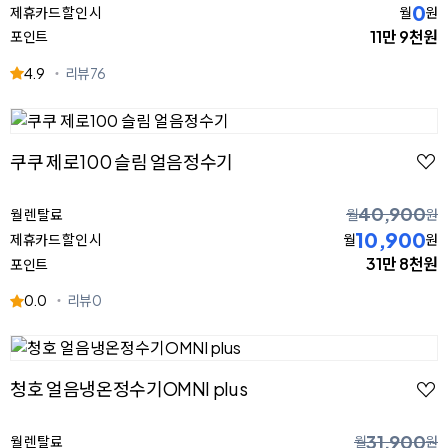
0
제휴카드 할인 시
월
원
11만 9천원
포인트
4.9
리뷰
76
쿠쿠 제로100 슬림 얼음정수기
40,900
월 렌탈료
월
원
10,900
제휴카드 할인 시
월
원
31만 8천원
포인트
0.0
리뷰
0
청호 얼음냉온정수기OMNI plus
31,900
월 렌탈료
월
원