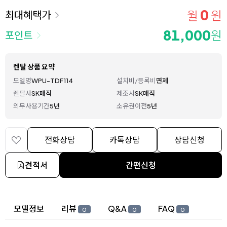
0
월
원
최대혜택가
81,000
원
포인트
렌탈 상품 요약
모델명
WPU-TDF114
설치비/등록비
면제
렌탈사
SK매직
제조사
SK매직
의무사용기간
5년
소유권이전
5년
전화상담
카톡상담
상담신청
견적서
간편신청
상세 정보
모델정보
리뷰
Q&A
FAQ
0
0
0