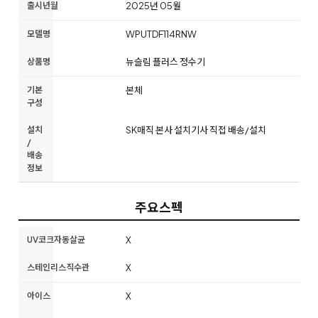
출시년월
2025년 05월
모델명
WPUTDF114RNW
상품명
뉴슬림 플러스 정수기
기본
본체
구성
설치
SK매직 본사 설치기사 직접 배송/설치
/
배송
정보
주요스펙
UV코크자동살균
X
스테인리스직수관
X
아이스
X