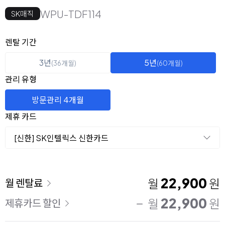
WPU-TDF114
SK매직
옵션 선택
렌탈 선택
렌탈 기간
3년
5년
(36개월)
(60개월)
관리 유형
방문관리 4개월
제휴 카드
[신한] SK인텔릭스 신한카드
이용 요금
22,900
월
원
월 렌탈료
22,900
월
원
제휴카드 할인