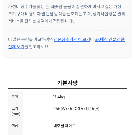
가성비 정수기를 찾는 분, 깨끗한 물을 매일 편하게 마시고 싶은 가정,
초기 구매 비용보다 월 렌탈 방식을 선호하는 고객, 정기적인 방문 관리
서비스를 원하는 고객에게 적합합니다.
더 많은 옵션을 비교하려면
냉온정수기 전체 보기
나
SK매직 렌탈 상품
전체 보기
를 참고하세요.
기본사양
무게
17.4kg
크기
255(W) x 520(D) x 1,145(H)
(mm)
색상
내추럴 화이트