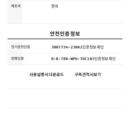
제조국
한국
안전인증 정보
안전인증
전기안전인증
인증정보 확인
JH07734-23002
정보
전파인증
인증정보 확인
R-R-T8R-WPU-TDC103
사용설명서 다운로드
구독견적서보기