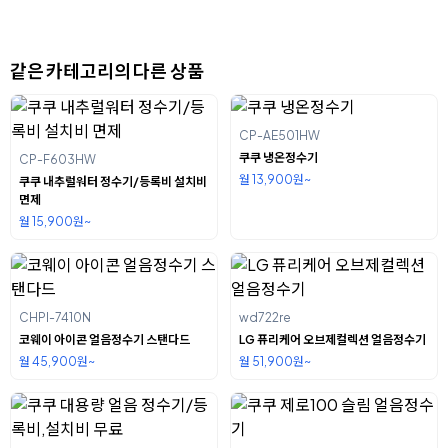
같은 카테고리의 다른 상품
CP-AE501HW
쿠쿠 냉온정수기
CP-F603HW
월 13,900원~
쿠쿠 내추럴워터 정수기/등록비 설치비
면제
월 15,900원~
CHPI-7410N
wd722re
코웨이 아이콘 얼음정수기 스탠다드
LG 퓨리케어 오브제컬렉션 얼음정수기
월 45,900원~
월 51,900원~