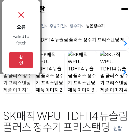
✗
홈
렌탈
디지털/가전
주방가전
정수기
냉온정수기
오류
Failed to
fetch
확
인
SK매직 WPU-TDF114 뉴슬림
플러스 정수기 프리스탠딩
렌탈