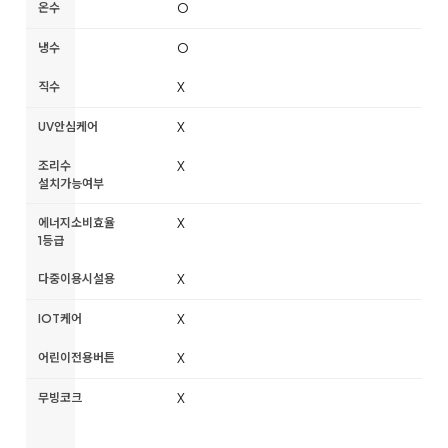
온수
O
냉수
O
직수
X
UV안심케어
X
조리수
X
설치가능여부
에너지소비효율
X
1등급
다중이용시설용
X
IOT케어
X
어린이전용버튼
X
무빙코크
X