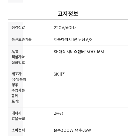
고지정보
정격전압
220V/60Hz
품질보증기준
제품하자시 1년 무상 A/S
A/S
SK매직 서비스센터 1600-1661
책임자와
전화번호
제조자
SK매직
(수입품의
경우
수입자를
함께
표기)
에너지
2등급
효율등급
소비전력
온수300W, 냉수85W