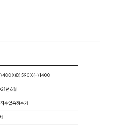
) 400 X (D) 590 X (H) 1400
021년 8월
S직수얼음정수기
치