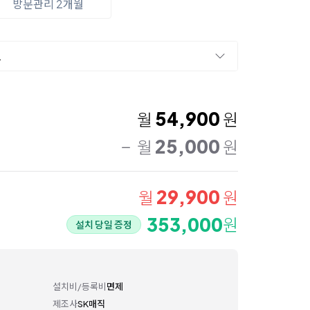
방문관리 2개월
드
54,900
월
원
25,000
월
원
29,900
월
원
353,000
원
설치 당일 증정
설치비/등록비
면제
제조사
SK매직