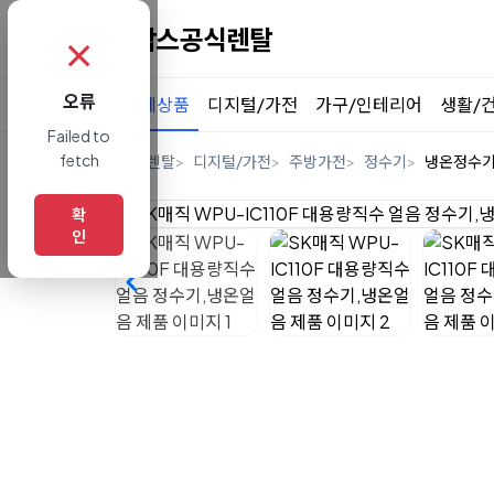
✗
오류
전체상품
디지털/가전
가구/인테리어
생활/
Failed to
fetch
홈
렌탈
디지털/가전
주방가전
정수기
냉온정수
확
인