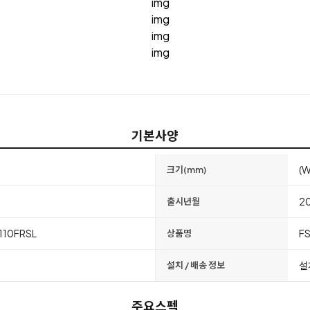
기본사양
(W
크기(mm)
2
출시년월
110FRSL
F
상품명
설
설치 / 배송 정보
주요스펙