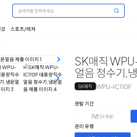
건강
스포츠/레저
기
SK매직 WPU
얼음 정수기,
WPU-IC110F
SK매직
옵션 선택
렌탈 선택
렌탈 기간
3년
(36개월)
관리 유형