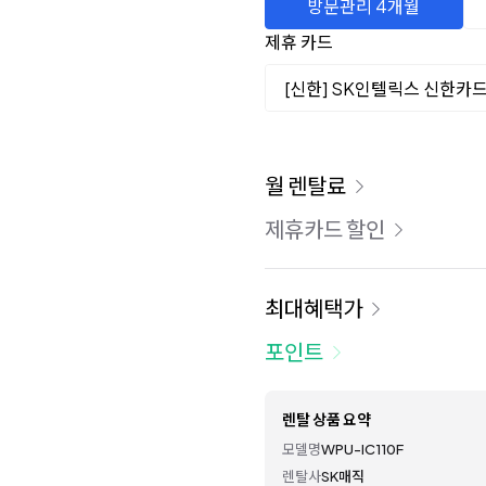
방문관리 4개월
제휴 카드
[신한] SK인텔릭스 신한카
이용 요금
월 렌탈료
제휴카드 할인
최대혜택가
포인트
렌탈 상품 요약
모델명
WPU-IC110F
렌탈사
SK매직