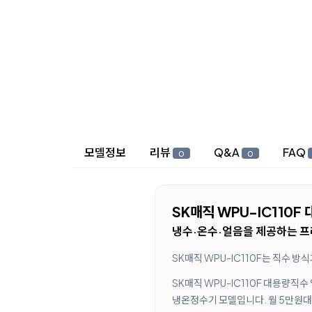
상세 정보
모델정보
리뷰
Q&A
FAQ
0
0
SK매직 WPU-IC110
냉수·온수·얼음을 제공하는 프
SK매직 WPU-IC110F는 직수 
SK매직 WPU-IC110F 대용량직
냉온정수기 모델입니다. 월 5만원대 