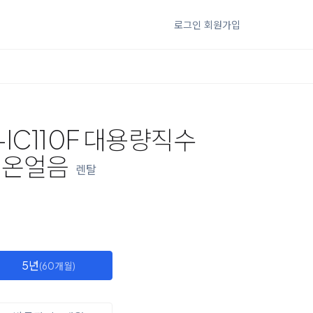
로그인
회원가입
-IC110F 대용량직수
냉온얼음
렌탈
5년
(60개월)