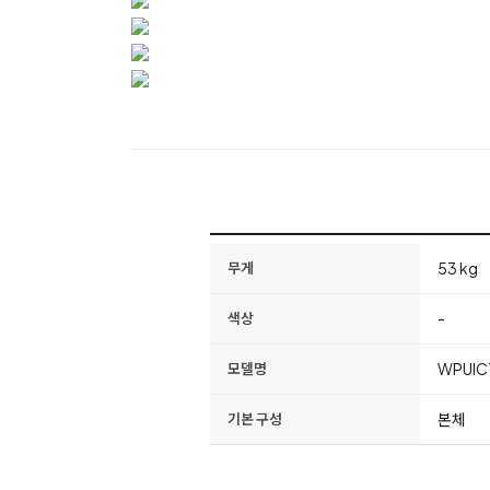
53 kg
무게
-
색상
WPUIC
모델명
본체
기본 구성