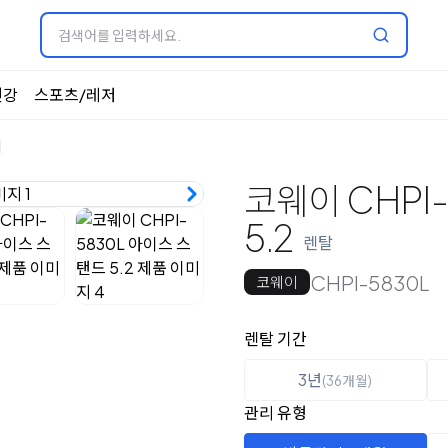
건강
스포츠/레저
기
코웨이 CHPI
5.2
렌탈
CHPI-5830L
코웨이
옵션 선택
렌탈 선택
렌탈 기간
3년
(36개월)
관리 유형