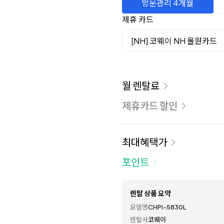
방문관리 4개월
제휴 카드
[NH] 코웨이 NH 올원카드
이용 요금
월 렌탈료
제휴카드 할인
최대혜택가
포인트
렌탈 상품 요약
모델명
CHPI-5830L
렌탈사
코웨이