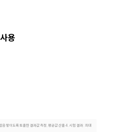
 사용
 얼음 쌓이도록 토출한 결과값 측정, 평균값 산출 4. 시험 결과 : 최대