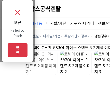
✗
오류
전체상품
디지털/가전
가구/인테리어
생활/
Failed to
fetch
홈
렌탈
디지털/가전
주방가전
정수기
냉온정수
확
인