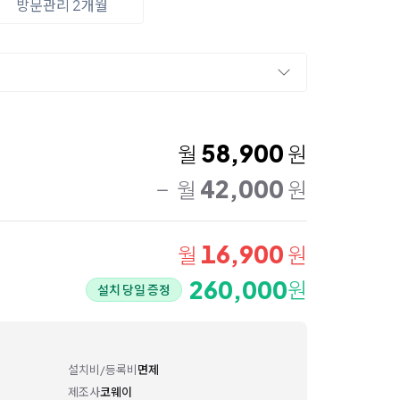
방문관리 2개월
58,900
월
원
42,000
월
원
16,900
월
원
260,000
원
설치 당일 증정
설치비/등록비
면제
제조사
코웨이