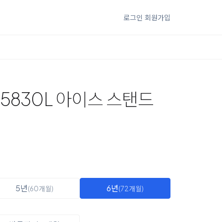
로그인
회원가입
-5830L 아이스 스탠드
5년
6년
(60개월)
(72개월)