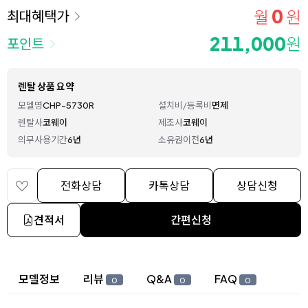
0
월
원
최대혜택가
211,000
원
포인트
렌탈 상품 요약
모델명
CHP-5730R
설치비/등록비
면제
렌탈사
코웨이
제조사
코웨이
의무사용기간
6년
소유권이전
6년
전화상담
카톡상담
상담신청
견적서
간편신청
상세 정보
모델정보
리뷰
Q&A
FAQ
0
0
0