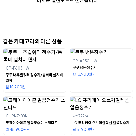
미사용 절전모드로 전환됩니다.
같은 카테고리의 다른 상품
CP-AE501HW
쿠쿠 냉온정수기
CP-F603HW
월 13,900원~
쿠쿠 내추럴워터 정수기/등록비 설치비
면제
월 15,900원~
CHPI-7410N
wd722re
코웨이 아이콘 얼음정수기 스탠다드
LG 퓨리케어 오브제컬렉션 얼음정수기
월 45,900원~
월 51,900원~