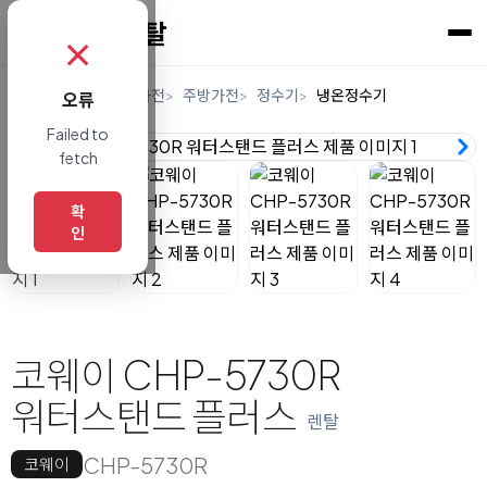
✗
홈
렌탈
디지털/가전
주방가전
정수기
냉온정수기
오류
Failed to
fetch
확
인
코웨이 CHP-5730R
워터스탠드 플러스
렌탈
CHP-5730R
코웨이