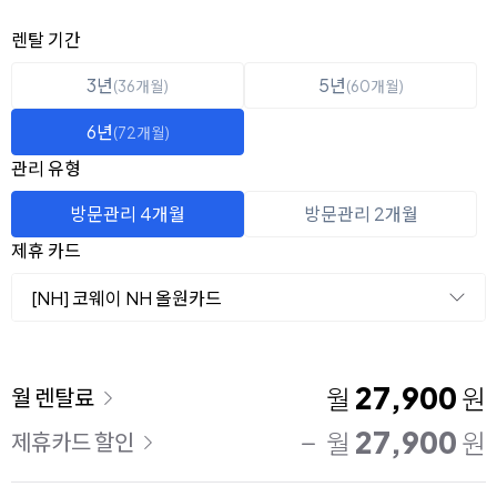
옵션 선택
렌탈 선택
렌탈 기간
3년
5년
(36개월)
(60개월)
6년
(72개월)
관리 유형
방문관리 4개월
방문관리 2개월
제휴 카드
[NH] 코웨이 NH 올원카드
이용 요금
27,900
월
원
월 렌탈료
27,900
월
원
제휴카드 할인