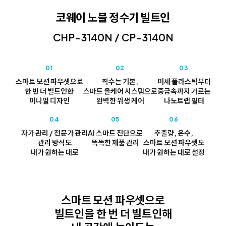
코웨이 노블 정수기 빌트인
CHP-3140N / CP-3140N
01
02
03
스마트 모션 파우셋으로
직수는 기본,
미세 플라스틱부터
한 번 더 빌트인한
스마트 올케어 시스템으로
중금속까지 거르는
미니멀 디자인
완벽한 위생 케어
나노트랩 필터
04
05
06
자가 관리 / 전문가 관리
AI 스마트 진단으로
추출량, 온수,
관리 방식도
똑똑한 제품 관리
스마트 모션 파우셋도
내가 원하는 대로
내가 원하는 대로 설정
스마트 모션 파우셋으로
빌트인을 한 번 더 빌트인해