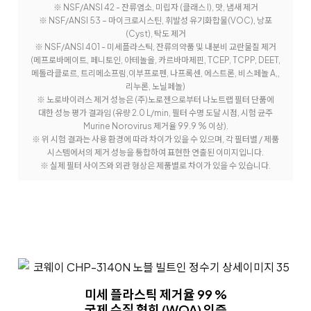
※ NSF/ANSI 42 - 잔류염소, 미립자 (클래스 I), 맛, 냄새 제거
※ NSF/ANSI 53 – 마이크로시스틴, 휘발성 유기화합물(VOC), 낭포
(Cyst), 탁도 제거
※ NSF/ANSI 401 - 미세플라스틱, 잔류의약품 및 내분비 교란물질 제거
(메프로바메이트, 페니토인, 아테놀올, 카르바마제핀, TCEP, TCPP, DEET,
메톨라클로르, 트리메소프림,이부프로펜, 나프록센, 에스트론, 비스페놀 A,,
리누론, 노닐페놀)
※ 노로바이러스 제거 성능은 (주)노로젠으로부터 나노트랩 필터 단품에
대한 성능 평가 결과임 (유량 2.0 L/min, 필터 수명 도달 시점, 시험 균주
Murine Norovirus 제거율 99.9 % 이상).
※ 위 시험 결과는 사용 환경에 따라 차이가 있을 수 있으며, 각 필터별 / 제품
시스템에서의 제거 성능을 통합하여 표현한 연출된 이미지입니다.
※ 실제 필터 사이즈와 외관 형상은 제품별로 차이가 있을 수 있습니다.
미세 플라스틱 제거율 99 %
국제 수질 협회 (WQA) 인증