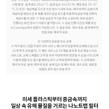
시험 환경 : 실내 온도 25±5 °C, 실내 습도 50±30 %, 배양 온도 35-37
°C 3) 조건 : 세균액을 12시간 이상 정수기 내부 유로~파우셋까지 오염시켜
세균막을 형성시킨 후 제품 내 EW 살균 모드를 작동하여 살균 작동 전후의
세균수를 비교함. ※ 유로 살균은 약 5분 정도 소요되며, 유로 살균이
진행되는 동안 정수기 사용이 불가합니다. ※ 살균 진행 시간은 제품 또는
IoCare App에서 설정이 가능합니다. ※ 살균 유로 : 정수 유로, 본체 파우셋
연결 유로, 파우셋 유로
④ 3년마다 유로관 무상 교체
※ 자가 관리 / 전문가 관리 모두 서비스 매니저가 방문하여 교체해 드립니다
(고객 자가 교체 불가). ※ 해당 서비스는 36개월 경과 후 무상 제공 드리는
서비스로, 교체 스케줄은 고객 및 회사 사정에 따라 변경될 수 있습니다 (교체
시점에 렌탈 또는 일시불 멤버십 유지 고객에 한하여 제공). ※ 교체 범위 :
파우셋 유로, 본체-파우셋 유로, 본체 입수 및 배수 유로, 냉수 유로, 냉온정
모델의 경우 온수 유로 추가
미세 플라스틱부터 중금속까지
일상 속 유해 물질을 거르는 나노트랩 필터