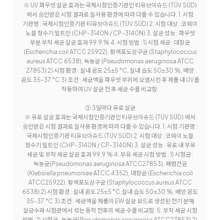
※ UV 파우셋 살균 효과는 국제시험인증기관인 티유브이슈드 (TÜV SÜD)
에서 승인받은 시험 결과로 실사용 환경에 따라 다를 수 있습니다. 1. 시험
기관명 : 국제시험인증기관 티유브이슈드 (TÜV SÜD) 2. 시험 대상 : 코웨이
노블 정수기 빌트인 (CHP-3140N / CP-3140N) 3. 살균 성능 : 파우셋
부분 부착 세균 살균 효과 99.9 % 4. 시험 방법 : 1) 시험 세균 : 대장균
(
Escherichia coli
ATCC 25922), 황색포도상구균 (
Staphylococcus
aureus
ATCC 6538), 녹농균 (
Pseudomonas aeruginosa
ATCC
27853) 2) 시험 환경 : 실내 온도 25±5 °C, 실내 습도 50±30 %, 배양
온도 35-37 °C 3) 조건 : 세균액을 파우셋 부위에 오염시킨 후 제품 내 UV를
작동하여 UV 살균 전 후 세균 수를 비교함.
③ 3일마다 유로 살균
※ 유로 살균 효과는 국제시험인증기관인 티유브이슈드 (TÜV SÜD) 에서
승인받은 시험 결과로 실사용 환경에 따라 다를 수 있습니다. 1. 시험 기관명 :
국제시험인증기관 티유브이슈드 (TÜV SÜD) 2. 시험 대상 : 코웨이 노블
정수기 빌트인 (CHP-3140N / CP-3140N) 3. 살균 성능 : 유로 내 부유
세균 및 부착 세균 살균 효과 99.9 % 4. 부유 세균 시험 방법 : 1) 시험균 :
녹농균(
Pseudomonas aeruginosa
ATCC27853), 폐렴간균
(
Klebsiella pneumoniae
ATCC 4352), 대장균 (
Escherichia coli
ATCC25922), 황색포도상구균 (
Staphylococcus aureus
ATCC
6538) 2) 시험 환경 : 실내 온도 25±5 °C,실내 습도 50±30 %, 배양 온도
35-37 °C 3) 조건 : 세균액을 제품의 EW 살균 모드로 생성된 전기 분해
살균수와 시험관에서 섞는 동작 전후의 세균 수를 비교함. 5. 부착 세균 시험
방법 : 1) 시험균 : 녹농균(
Pseudomonas aeruginosa
ATCC27853) 2)