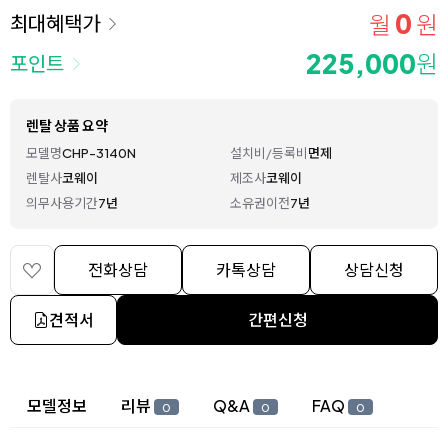
0
월
원
최대혜택가
225,000
원
포인트
렌탈 상품 요약
모델명
CHP-3140N
설치비/등록비
면제
렌탈사
코웨이
제조사
코웨이
의무사용기간
7년
소유권이전
7년
전화상담
카톡상담
상담신청
견적서
간편신청
상세 정보
모델정보
리뷰
Q&A
FAQ
0
0
0