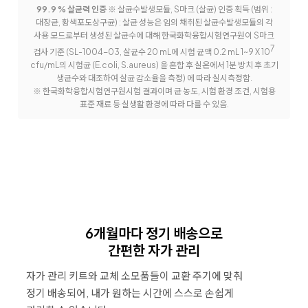
99.9 % 살균력 인증
※ 살균수발생모듈, S마크 (살균) 인증 획득 (범위 :
대장균, 황색포도상구균) : 살균 성능은 임의 채취된 살균수발생모듈의 각
사용 모드로부터 생성된 살균수에 대해 한국화학융합시험연구원이 S마크
7
검사
기준 (SL-1004-03, 살균수 20 mL에 시험 균액 0.2 mL 1~9 X 10
cfu/mL의 시험균 (E.coli, S.aureus) 을 혼합 후 실온에서 1분 방치 후 초기
생균수와 대조하여 살균 감소율을 측정) 에 따라 실시
측정함.
※ 한국화학융합시험연구원시험 결과이며 균 농도, 시험 환경 조건, 시험용
표준 재료 등 실생활 환경에 따라 다를 수 있음.
6개월마다 정기 배송으로
간편한 자가 관리
자가 관리 키트와 교체 소모품들이 교환 주기에 맞춰
정기 배송되어, 내가 원하는 시간에 스스로 손쉽게