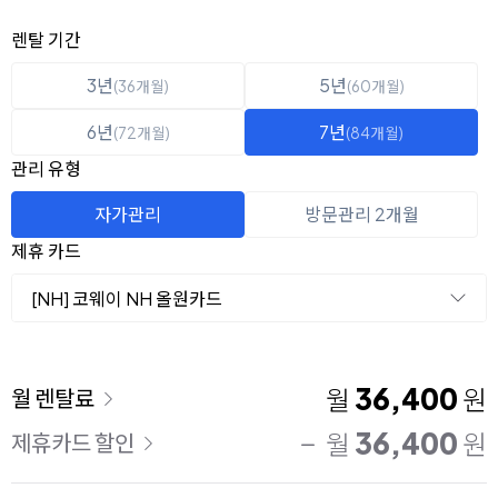
옵션 선택
렌탈 선택
렌탈 기간
3년
5년
(36개월)
(60개월)
6년
7년
(72개월)
(84개월)
관리 유형
자가관리
방문관리 2개월
제휴 카드
[NH] 코웨이 NH 올원카드
이용 요금
36,400
월
원
월 렌탈료
36,400
월
원
제휴카드 할인