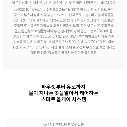
빌트인 (CHP-3140N / CP-3140N) 3. 부유 세균 : 대장균 E. coli (ATCC
7
25922) 10
CFU/mL 수준으로 24±4 h 배양하여 1 bar의 압력으로 공기
중으로 부유시킴 4. 시험 방법 : 스마트 모션 파우셋 노출 / 미노출 제품들을
30 ㎥ 챔버 안에 설치하고, 배양된 균을 챔버 내부 공기를 교반하며 20분간
주입한 후, 30분간 제품들을 오염된 공기에 노출. 파우셋 주변 및 추출구를
멸균된 면봉으로 샘플링하여 무균 검체병에 넣어 멸균 초순수 100 mL 를
넣고 강하게 섞어 준 후, Colilert (IDEXX, USA) 분석 방법으로 대장균 검출
여부를 확인 5. 시험 환경 : 실내 온도 25±5 °C, 실내 습도 70±20 %, 배양
조건 35-37 °C, 24±4 h 6. 시험 결과 : 스마트 모션 파우셋 노출 제품에서는
대장균 검출, 미노출 제품에서는 대장균 불검출됨
파우셋부터 유로까지
물이 지나는 곳을
알아서 케어하는
스마트 올케어 시스템
② 6시간마다 UV 파우셋 살균