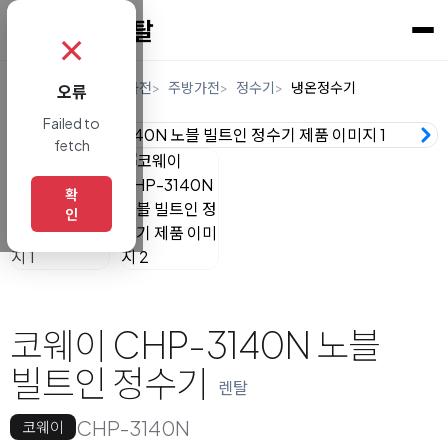
✗
홈
렌탈
디지털/가전
주방가전
정수기
냉온정수기
오류
Failed to
fetch
확
인
코웨이 CHP-3140N 노블
빌트인 정수기
렌탈
CHP-3140N
코웨이