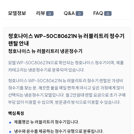
상세 정보
모델정보
리뷰
Q&A
FAQ
0
0
0
청호나이스 WP-50C80621N 뉴 러블리트리 정수기
렌탈 안내
청호나이스 뉴 러블리트리 냉온정수기
모델 WP-50C80621N으로 확인되는 청호나이스 정수기이며, 제품
카테고리는 냉온정수기로 분류되어 있습니다.
청호나이스 WP-50C80621N 뉴 러블리트리 정수기 렌탈은 가성비
정수기를 찾는 분, 깨끗한 물을 매일 편하게 마시고 싶은 가정에게 많이
선택되는 냉온정수기 모델입니다. 월 2만원대 렌탈 요금으로 초기 구매
부담 없이 이용할 수 있으며, 방문관리 방식으로 이용할 수 있습니다.
핵심 특징
제품명은 뉴 러블리트리 정수기입니다.
냉수와 온수를 제공하는 정수기 유형으로 분류됩니다.