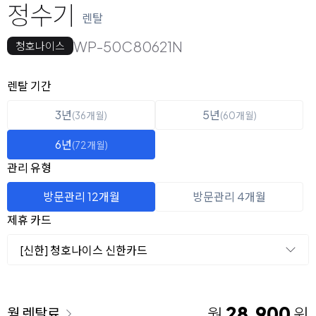
정수기
렌탈
WP-50C80621N
청호나이스
옵션 선택
렌탈 선택
렌탈 기간
3년
5년
(36개월)
(60개월)
6년
(72개월)
관리 유형
방문관리 12개월
방문관리 4개월
제휴 카드
[신한] 청호나이스 신한카드
이용 요금
28,900
월
원
월 렌탈료