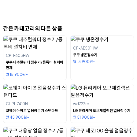
같은 카테고리의 다른 상품
CP-AE501HW
쿠쿠 냉온정수기
CP-F603HW
월 13,900원~
쿠쿠 내추럴워터 정수기/등록비 설치비
면제
월 15,900원~
CHPI-7410N
wd722re
코웨이 아이콘 얼음정수기 스탠다드
LG 퓨리케어 오브제컬렉션 얼음정수기
월 45,900원~
월 51,900원~