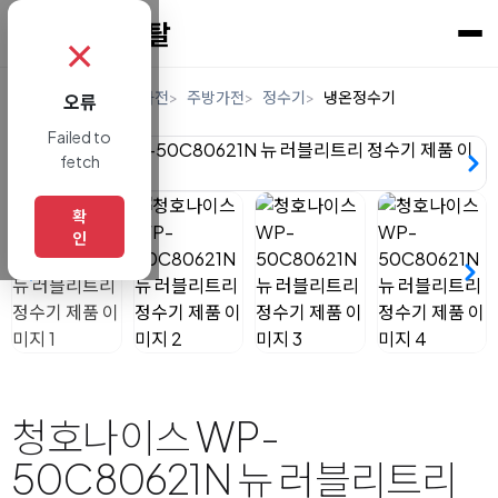
✗
홈
렌탈
디지털/가전
주방가전
정수기
냉온정수기
오류
Failed to
fetch
확
인
청호나이스 WP-
50C80621N 뉴 러블리트리