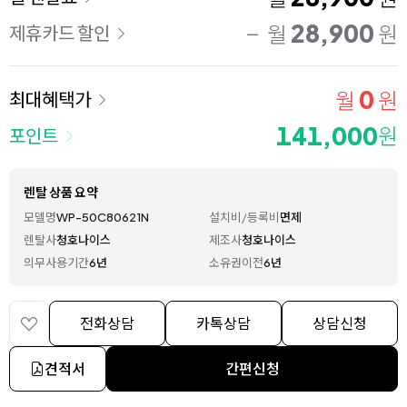
28,900
월
원
제휴카드 할인
0
월
원
최대혜택가
141,000
원
포인트
렌탈 상품 요약
모델명
WP-50C80621N
설치비/등록비
면제
렌탈사
청호나이스
제조사
청호나이스
의무사용기간
6년
소유권이전
6년
전화상담
카톡상담
상담신청
견적서
간편신청