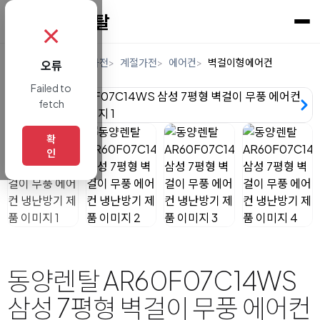
✗
홈
렌탈
디지털/가전
계절가전
에어컨
벽걸이형에어컨
오류
Failed to
fetch
확
인
동양렌탈 AR60F07C14WS
삼성 7평형 벽걸이 무풍 에어컨