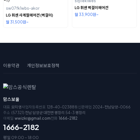
sq11ek1wes
LG 휘센 벽걸이에어컨
sw07fk1wbs-akor
월 33,900원~
LG 휘센 사계절에어컨 (벽걸이)
월 31,500원~
이용약관
개인정보보호정책
맘스보울
대표
모지영
사업자등록번호
128-40-02388
통신판매업
2024-전남담양-0066
주소
(57321) 전남 담양군 대전면 평장리 54-3 평장리
이메일
wwizkr@gmail.com
전화
1666-2182
1666-2182
평일 09:00 ~ 18:00