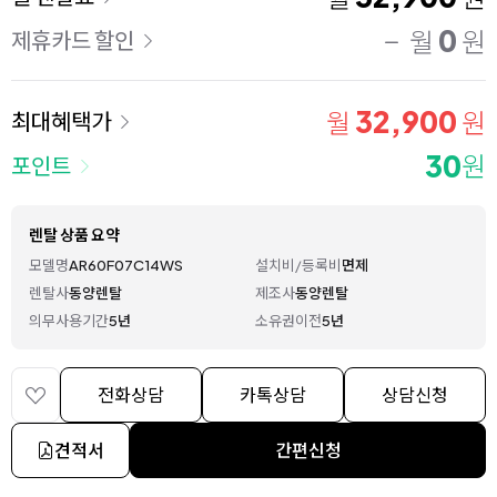
0
월
원
제휴카드 할인
32,900
월
원
최대혜택가
30
원
포인트
렌탈 상품 요약
모델명
AR60F07C14WS
설치비/등록비
면제
렌탈사
동양렌탈
제조사
동양렌탈
의무사용기간
5년
소유권이전
5년
전화상담
카톡상담
상담신청
견적서
간편신청