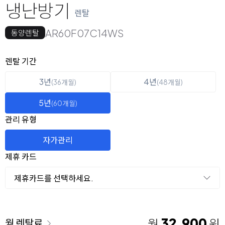
냉난방기
렌탈
AR60F07C14WS
동양렌탈
옵션 선택
렌탈 선택
렌탈 기간
3년
4년
(36개월)
(48개월)
5년
(60개월)
관리 유형
자가관리
제휴 카드
제휴카드를 선택하세요.
이용 요금
32,900
월
원
월 렌탈료