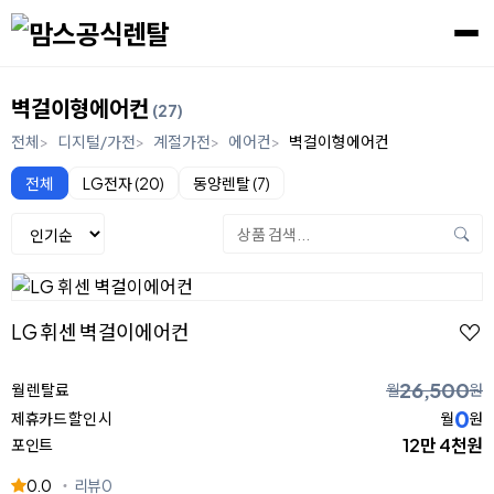
벽걸이형에어컨
(27)
전체
디지털/가전
계절가전
에어컨
벽걸이형에어컨
전체
LG전자 (20)
동양렌탈 (7)
LG 휘센 벽걸이에어컨
26,500
월 렌탈료
월
원
0
제휴카드 할인 시
월
원
12만 4천원
포인트
0.0
리뷰
0