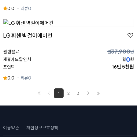
0.0
리뷰
0
LG 휘센 벽걸이에어컨
37,900
월 렌탈료
월
원
0
제휴카드 할인 시
월
원
16만 5천원
포인트
0.0
리뷰
0
1
2
3
이용약관
개인정보보호정책