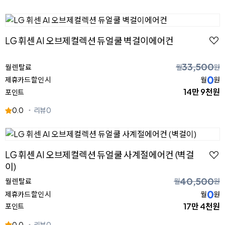
LG 휘센 AI 오브제컬렉션 듀얼쿨 벽걸이에어컨
33,500
월 렌탈료
월
원
0
제휴카드 할인 시
월
원
14만 9천원
포인트
0.0
리뷰
0
LG 휘센 AI 오브제컬렉션 듀얼쿨 사계절에어컨 (벽걸
이)
40,500
월 렌탈료
월
원
0
제휴카드 할인 시
월
원
17만 4천원
포인트
0.0
리뷰
0