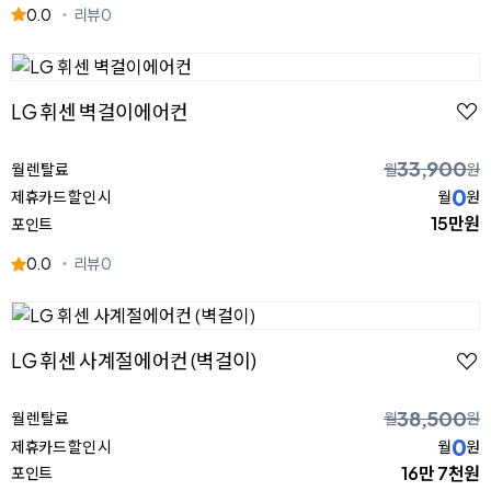
0.0
리뷰
0
LG 휘센 벽걸이에어컨
33,900
월 렌탈료
월
원
0
제휴카드 할인 시
월
원
15만원
포인트
0.0
리뷰
0
LG 휘센 사계절에어컨 (벽걸이)
38,500
월 렌탈료
월
원
0
제휴카드 할인 시
월
원
16만 7천원
포인트