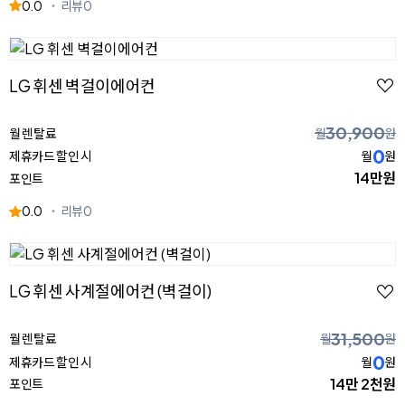
0.0
리뷰
0
LG 휘센 벽걸이에어컨
30,900
월 렌탈료
월
원
0
제휴카드 할인 시
월
원
14만원
포인트
0.0
리뷰
0
LG 휘센 사계절에어컨 (벽걸이)
31,500
월 렌탈료
월
원
0
제휴카드 할인 시
월
원
14만 2천원
포인트