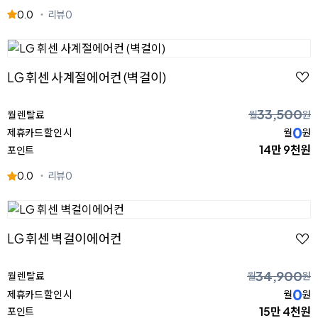
0.0
리뷰
0
LG 휘센 사계절에어컨 (벽걸이)
33,500
월 렌탈료
월
원
0
제휴카드 할인 시
월
원
14만 9천원
포인트
0.0
리뷰
0
LG 휘센 벽걸이에어컨
34,900
월 렌탈료
월
원
0
제휴카드 할인 시
월
원
15만 4천원
포인트