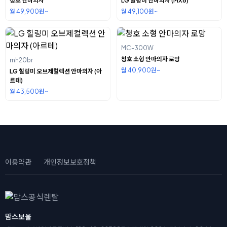
청호 안마의자
LG 힐링미 안마의자 (MX6)
월 49,900원~
월 49,100원~
MC-300W
청호 소형 안마의자 로망
mh20br
월 40,900원~
LG 힐링미 오브제컬렉션 안마의자 (아
르테)
월 43,500원~
이용약관
개인정보보호정책
맘스보울