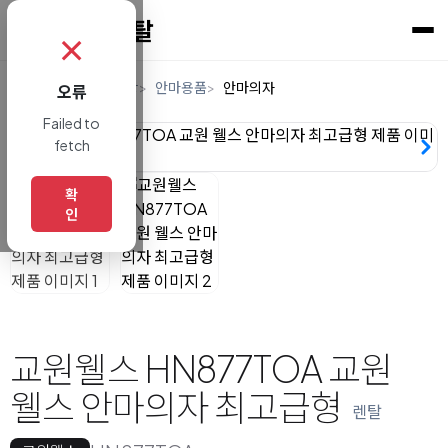
✗
홈
렌탈
생활/건강
안마용품
안마의자
오류
Failed to
fetch
확
인
교원웰스 HN877TOA 교원
웰스 안마의자 최고급형
렌탈