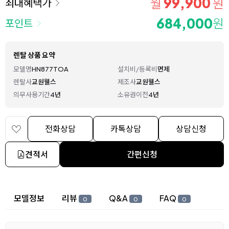
99,900
월
원
최대혜택가
684,000
원
포인트
렌탈 상품 요약
모델명
HN877TOA
설치비/등록비
면제
렌탈사
교원웰스
제조사
교원웰스
의무사용기간
4년
소유권이전
4년
전화상담
카톡상담
상담신청
견적서
간편신청
상세 정보
모델정보
리뷰
Q&A
FAQ
0
0
0