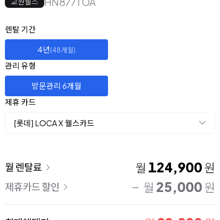
HN877TOA
교원웰스
옵션 선택
렌탈 선택
렌탈 기간
4년
(48개월)
관리 유형
방문관리 6개월
제휴 카드
[롯데] LOCA X 웰스카드
이용 요금
124,900
월
원
월 렌탈료
25,000
월
원
제휴카드 할인