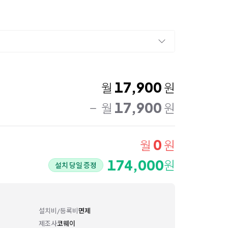
17,900
월
원
17,900
월
원
0
월
원
174,000
원
설치 당일 증정
설치비/등록비
면제
제조사
코웨이