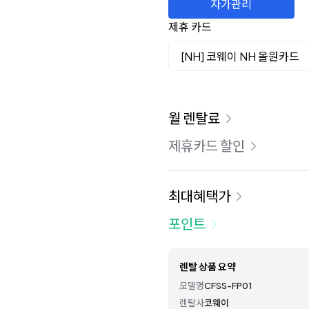
자가관리
제휴 카드
[NH] 코웨이 NH 올원카드
이용 요금
월 렌탈료
제휴카드 할인
최대혜택가
포인트
렌탈 상품 요약
모델명
CFSS-FP01
렌탈사
코웨이