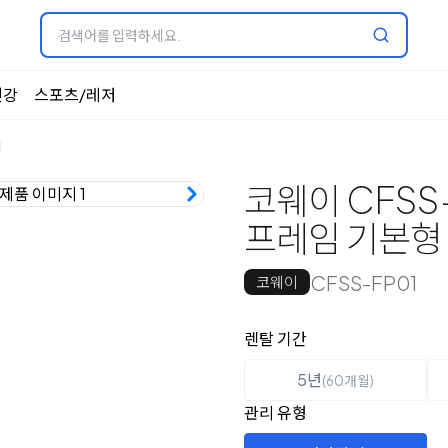
건강
스포츠/레저
임
코웨이 CFSS-
프레임 기본형
CFSS-FP01
코웨이
옵션 선택
렌탈 선택
렌탈 기간
5년
(60개월)
관리 유형