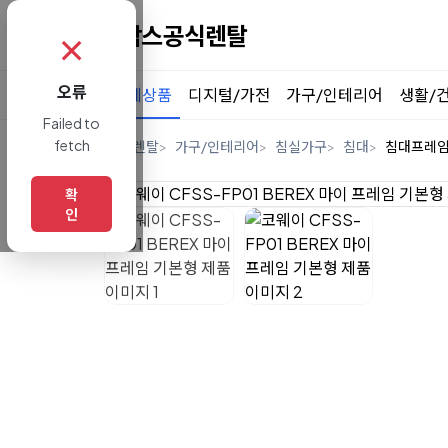
✗
오류
전체상품
디지털/가전
가구/인테리어
생활/
Failed to
fetch
홈
렌탈
가구/인테리어
침실가구
침대
침대프레
확
인