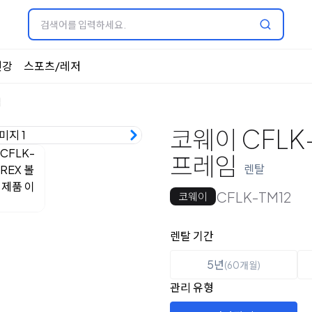
건강
스포츠/레저
임
코웨이 CFLK-
프레임
렌탈
CFLK-TM12
코웨이
옵션 선택
렌탈 선택
렌탈 기간
5년
(60개월)
관리 유형