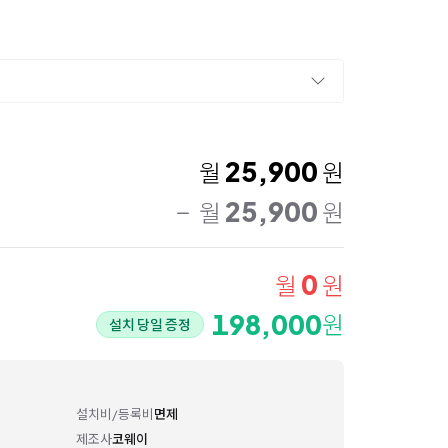
25,900
월
원
25,900
월
원
0
월
원
198,000
원
설치 당일 증정
설치비/등록비
면제
제조사
코웨이