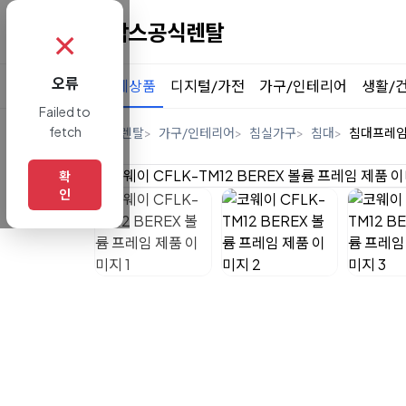
✗
오류
전체상품
디지털/가전
가구/인테리어
생활/
Failed to
fetch
홈
렌탈
가구/인테리어
침실가구
침대
침대프레
확
인