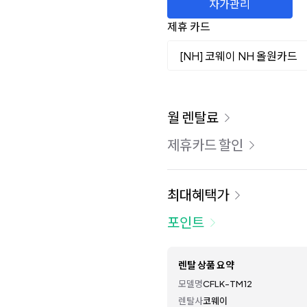
자가관리
제휴 카드
[NH] 코웨이 NH 올원카드
이용 요금
월 렌탈료
제휴카드 할인
최대혜택가
포인트
렌탈 상품 요약
모델명
CFLK-TM12
렌탈사
코웨이