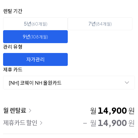
옵션 선택
렌탈 선택
렌탈 기간
5년
7년
(60개월)
(84개월)
9년
(108개월)
관리 유형
자가관리
제휴 카드
[NH] 코웨이 NH 올원카드
이용 요금
14,900
월
원
월 렌탈료
14,900
월
원
제휴카드 할인