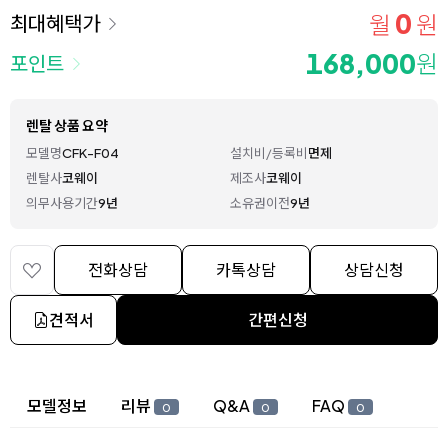
0
월
원
최대혜택가
168,000
원
포인트
렌탈 상품 요약
모델명
CFK-F04
설치비/등록비
면제
렌탈사
코웨이
제조사
코웨이
의무사용기간
9년
소유권이전
9년
전화상담
카톡상담
상담신청
견적서
간편신청
상세 정보
모델정보
리뷰
Q&A
FAQ
0
0
0