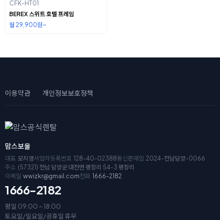
CFK-HT01
BEREX 스위트 호텔 프레임
월 29,900원~
이용약관
개인정보보호정책
맘스보울
대표
모지영
사업자등록번호
128-40-02388
통신판매업
2024-전남담양-0066
주소
(57321) 전남 담양군 대전면 평장리 54-3 평장리
이메일
wwizkr@gmail.com
전화
1666-2182
1666-2182
평일 09:00 ~ 18:00
토요일/일요일/공휴일 휴무