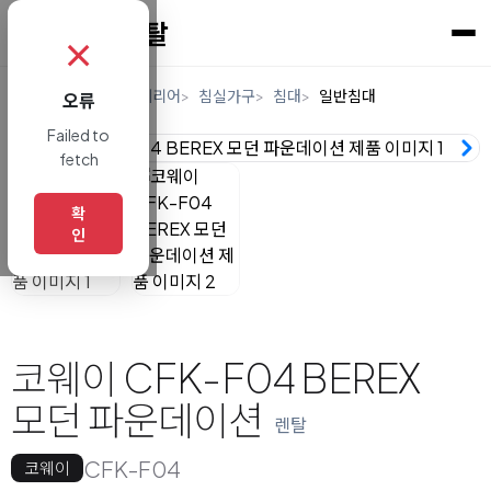
✗
홈
렌탈
가구/인테리어
침실가구
침대
일반침대
오류
Failed to
fetch
확
인
코웨이 CFK-F04 BEREX
모던 파운데이션
렌탈
CFK-F04
코웨이