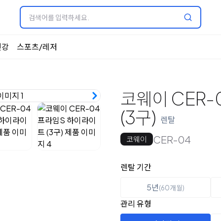
건강
스포츠/레저
코웨이 CER-
(3구)
렌탈
CER-04
코웨이
옵션 선택
렌탈 선택
렌탈 기간
5년
(60개월)
관리 유형