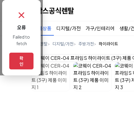
✗
오류
전체상품
디지털/가전
가구/인테리어
생활/
Failed to
fetch
홈
렌탈
디지털/가전
주방가전
하이라이트
확
인