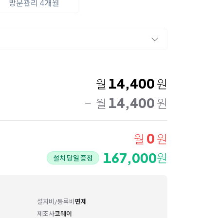
방문관리 4개월
14,400
월
원
14,400
월
원
0
월
원
167,000
원
설치 당일 증정
설치비/등록비
면제
제조사
코웨이