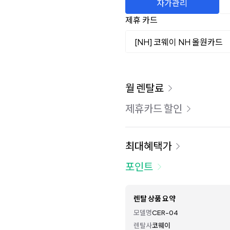
자가관리
제휴 카드
[NH] 코웨이 NH 올원카드
이용 요금
월 렌탈료
제휴카드 할인
최대혜택가
포인트
렌탈 상품 요약
모델명
CER-04
렌탈사
코웨이