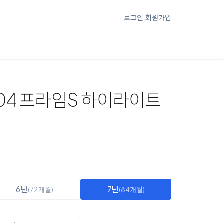
로그인
회원가입
04 프라임S 하이라이트
6년
7년
(72개월)
(84개월)