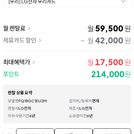
[우리] LG전자 우리카드
이용 요금
59,500
월
원
월 렌탈료
42,000
월
원
제휴카드 할인
17,500
월
원
최대혜택가
214,000
원
포인트
렌탈 상품 요약
모델명
FQ18GC1EU2M
설치비/등록비
면제
렌탈사
LG전자
제조사
LG전자
의무사용기간
6년
소유권이전
6년