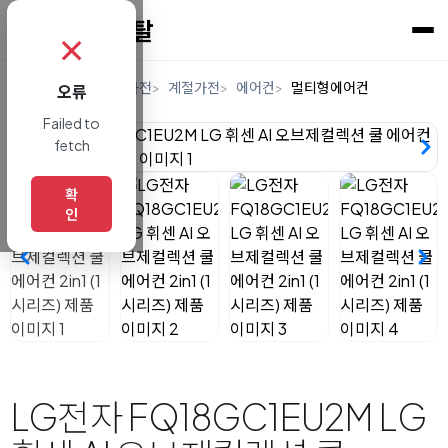
✗
홈
렌탈
디지털/가전
계절가전
에어컨
멀티형에어컨
오류
Failed to
fetch
확
인
LG전자 FQ18GC1EU2M LG