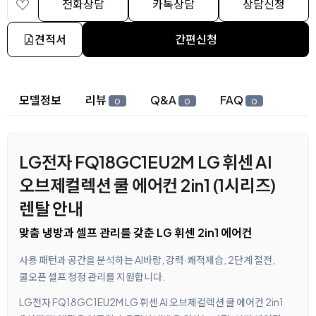
전화상담
카톡상담
상담신청
견적서
간편신청
상세 정보
모델정보
리뷰
Q&A
FAQ
0
0
0
LG전자 FQ18GC1EU2M LG 휘센 AI
오브제컬렉션 쿨 에어컨 2in1 (1시리즈)
렌탈 안내
맞춤 냉방과 셀프 관리를 갖춘 LG 휘센 2in1 에어컨
사용 패턴과 공간을 분석하는 AI바람, 강력·쾌적제습, 2단계 절전,
쿨오픈 셀프 청정 관리를 지원합니다.
LG전자 FQ18GC1EU2M LG 휘센 AI 오브제컬렉션 쿨 에어컨 2in1