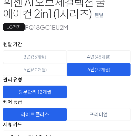
휘센 AI 오브제컬렉션 쿨
에어컨 2in1 (1시리즈)
렌탈
FQ18GC1EU2M
LG전자
옵션 선택
렌탈 선택
렌탈 기간
3년
4년
(36개월)
(48개월)
5년
6년
(60개월)
(72개월)
관리 유형
방문관리 12개월
케어 등급
라이트 플러스
프리미엄
제휴 카드