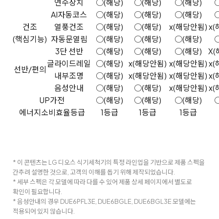
연수장치
○(해당)
○(해당)
○(해당)
AI자동코스
○(해당)
○(해당)
○(해당)
건조
열풍건조
○(해당)
○(해당)
x(해당안됨)
x
(핵심기능)
자동문열림
○(해당)
○(해당)
○(해당)
3단 선반
○(해당)
○(해당)
○(해당)
X
글라이드레일
○(해당)
x(해당안됨)
x(해당안됨)
x
선반/편의
내부조명
○(해당)
x(해당안됨)
x(해당안됨)
x
음성안내
○(해당)
○(해당)
x(해당안됨)
x
UP가전
○(해당)
○(해당)
○(해당)
에너지소비효율등급
1등급
1등급
1등급
* 이 콘텐츠는 LG 디오스 식기세척기의 특정 라인업을 기반으로 제품 스펙을
간추려 설명한 것으로, 고객의 이해를 돕기 위해 제작되었습니다.
* 세부 스펙은 각 모델에 따라 다를 수 있어 제품 상세 페이지에서 별도로
확인이 필요합니다.
* 음성안내의 경우 DUE6PFL3E, DUE6BGLE, DUE6BGL3E 모델에는
적용되어 있지 않습니다.