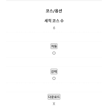
코스/옵션
세척 코스 수
6
자동
O
강력
O
다운로드
X