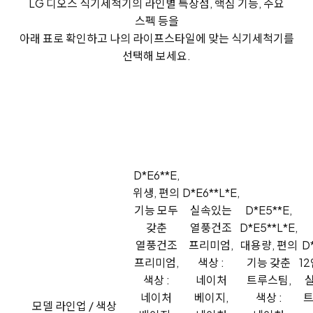
LG 디오스 식기세척기의 라인별 특장점, 핵심 기능, 주요
스펙 등을
아래 표로 확인하고 나의 라이프스타일에 맞는 식기세척기를
선택해 보세요.
D*E6**E,
위생, 편의
D*E6**L*E,
기능 모두
실속있는
D*E5**E,
갖춘
열풍건조
D*E5**L*E,
열풍건조
프리미엄,
대용량, 편의
D
프리미엄,
색상 :
기능 갖춘
1
색상 :
네이처
트루스팀,
네이처
베이지,
색상 :
트
모델 라인업 / 색상