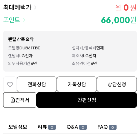
0
월
원
최대혜택가
66,000
원
포인트
렌탈 상품 요약
모델명
DUB61TBE
설치비/등록비
면제
렌탈사
LG전자
제조사
LG전자
의무사용기간
6년
소유권이전
6년
전화상담
카톡상담
상담신청
견적서
간편신청
상세 정보
모델정보
리뷰
Q&A
FAQ
0
0
0