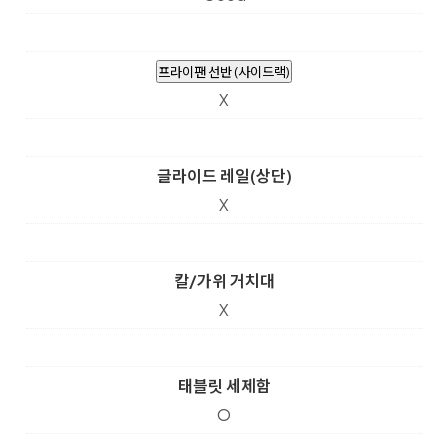
프라이팬 선반 (사이드랙)
X
글라이드 레일(상단)
X
칼/가위 거치대
X
태블릿 세제함
O