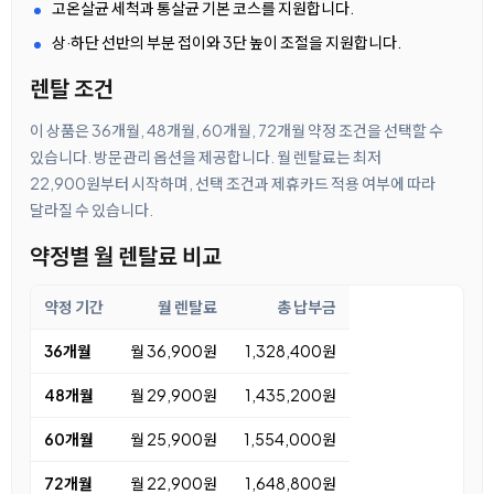
고온살균 세척과 통살균 기본 코스를 지원합니다.
상·하단 선반의 부분 접이와 3단 높이 조절을 지원합니다.
렌탈 조건
이 상품은 36개월, 48개월, 60개월, 72개월 약정 조건을 선택할 수
있습니다. 방문관리 옵션을 제공합니다. 월 렌탈료는 최저
22,900원부터 시작하며, 선택 조건과 제휴카드 적용 여부에 따라
달라질 수 있습니다.
약정별 월 렌탈료 비교
약정 기간
월 렌탈료
총 납부금
36개월
월 36,900원
1,328,400원
48개월
월 29,900원
1,435,200원
60개월
월 25,900원
1,554,000원
72개월
월 22,900원
1,648,800원