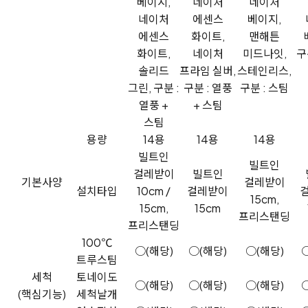
베이지,
네이처
네이처
네이처
에센스
베이지,
에센스
화이트,
맨해튼
화이트,
네이처
미드나잇,
구
솔리드
프라임 실버,
스테인리스,
그린, 구분 :
구분 : 열풍
구분 : 스팀
열풍 +
+ 스팀
스팀
용량
14용
14용
14용
빌트인
빌트인
걸레받이
빌트인
기본사양
걸레받이
설치타입
10cm /
걸레받이
15cm,
15cm,
15cm
프리스탠딩
프리스탠딩
100℃
○(해당)
○(해당)
○(해당)
트루스팀
세척
토네이도
○(해당)
○(해당)
○(해당)
(핵심기능)
세척날개