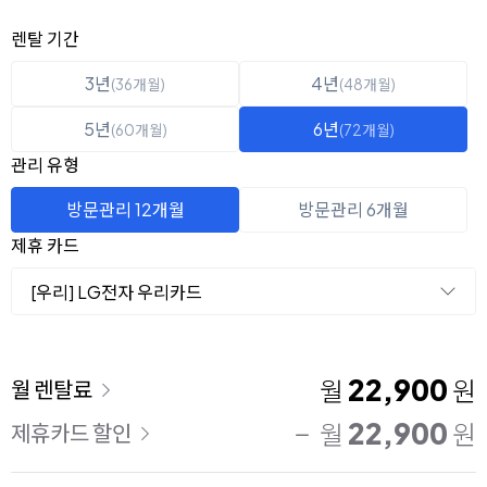
옵션 선택
렌탈 선택
렌탈 기간
3년
4년
(36개월)
(48개월)
5년
6년
(60개월)
(72개월)
관리 유형
방문관리 12개월
방문관리 6개월
제휴 카드
[우리] LG전자 우리카드
이용 요금
22,900
월
원
월 렌탈료
22,900
월
원
제휴카드 할인