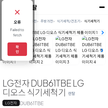
✗
홈
렌탈
디지털/가전
주방가전
식기세척/건조기
식기세척기
오류
Failed to
fetch
확
인
LG전자 DUB61TBE LG
디오스 식기세척기
렌탈
DUB61TBE
LG전자