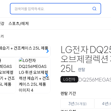
건강
스포츠/레저
습기
LG전자 DQ2
오브제컬렉션 
25L
렌탈
DQ256MEGA
LG전자
옵션 선택
렌탈 선택
렌탈 기간
3년
4년
(36개월)
(