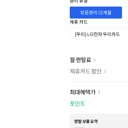
관리 유형
방문관리 12개월
제휴 카드
[우리] LG전자 우리카드
이용 요금
월 렌탈료
제휴카드 할인
최대혜택가
포인트
렌탈 상품 요약