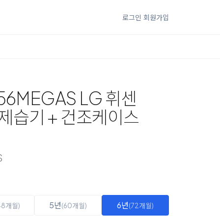
로그인
회원가입
56MEGAS LG 휘센
제습기 + 건조케이스
S
5년
6년
48개월)
(60개월)
(72개월)