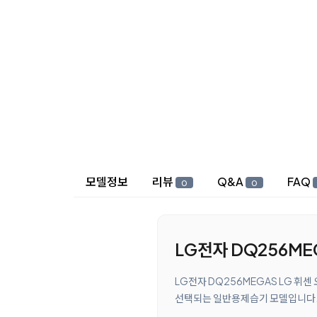
상세 정보
모델정보
리뷰
Q&A
FAQ
0
0
LG전자 DQ256ME
LG전자 DQ256MEGAS LG 휘
선택되는 일반용제습기 모델입니다. 