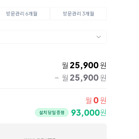
방문관리 6개월
방문관리 3개월
25,900
월
원
25,900
월
원
0
월
원
93,000
원
설치 당일 증정