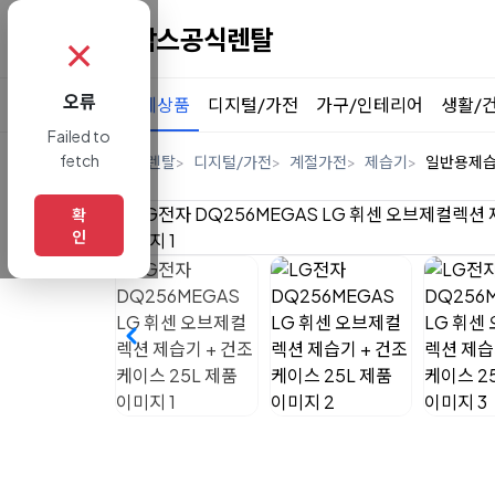
✗
오류
전체상품
디지털/가전
가구/인테리어
생활/
Failed to
fetch
홈
렌탈
디지털/가전
계절가전
제습기
일반용제
확
인