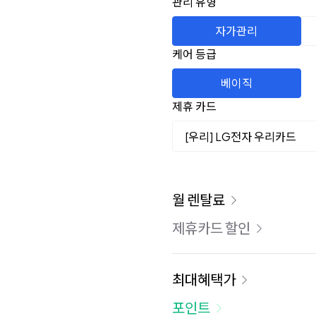
관리 유형
자가관리
케어 등급
베이직
제휴 카드
[우리] LG전자 우리카드
이용 요금
월 렌탈료
제휴카드 할인
최대혜택가
포인트