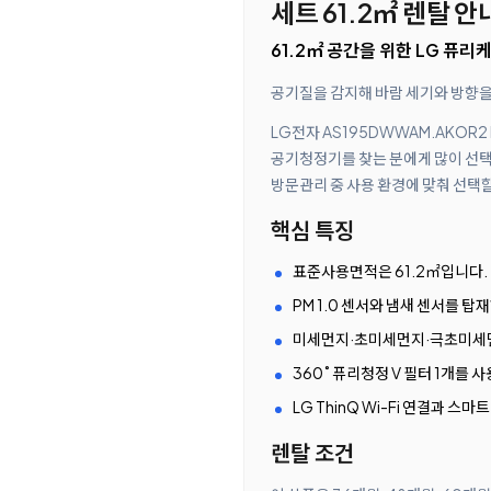
세트 61.2㎡ 렌탈 안
61.2㎡ 공간을 위한 LG 퓨리
공기질을 감지해 바람 세기와 방향을
LG전자 AS195DWWAM.AKOR2
공기청정기를 찾는 분에게 많이 선택
방문관리 중 사용 환경에 맞춰 선택할
핵심 특징
표준사용면적은 61.2㎡입니다.
PM 1.0 센서와 냄새 센서를 
미세먼지·초미세먼지·극초미세먼
360˚ 퓨리청정 V 필터 1개를
LG ThinQ Wi-Fi 연결과 스
렌탈 조건