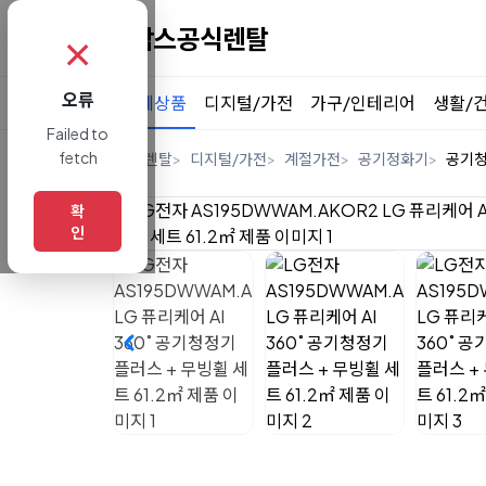
✗
오류
전체상품
디지털/가전
가구/인테리어
생활/
Failed to
fetch
홈
렌탈
디지털/가전
계절가전
공기정화기
공기
확
인