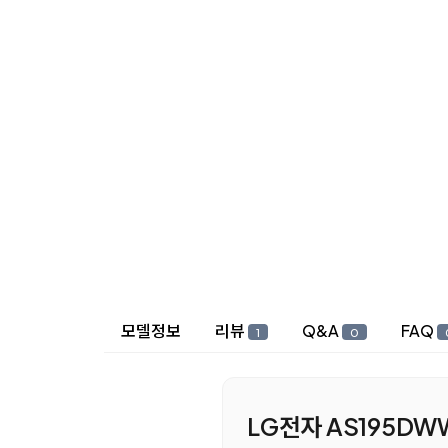
상세 정보
모델정보
리뷰
Q&A
FAQ
1
0
LG전자 AS195DW