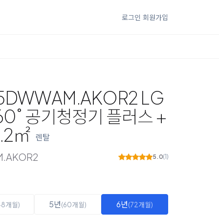
로그인
회원가입
5DWWAM.AKOR2 LG
60˚ 공기청정기 플러스 +
.2㎡
렌탈
.AKOR2
5.0
(1)
5년
6년
48개월)
(60개월)
(72개월)