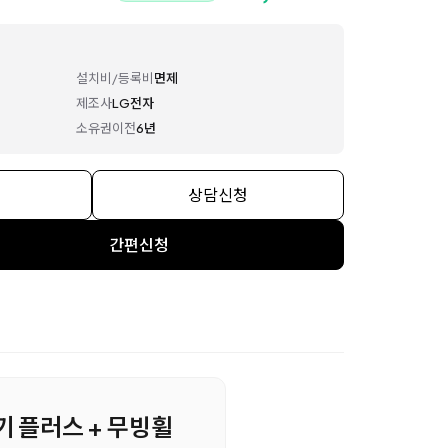
설치비/등록비
면제
제조사
LG전자
소유권이전
6년
상담신청
간편신청
정기 플러스 + 무빙휠