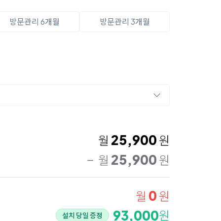
방문관리 6개월
방문관리 3개월
25,900
월
원
25,900
월
원
0
월
원
93,000
원
설치 당일 증정