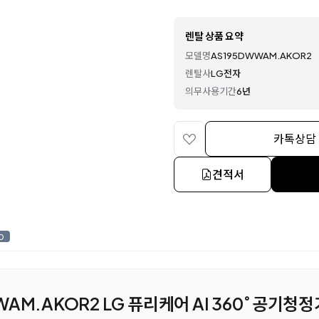
렌탈 상품 요약
모델명
AS195DWWAM.AKOR2
렌탈사
LG전자
의무사용기간
6년
카톡상담
견적서
0
WAM.AKOR2 LG 퓨리케어 AI 360˚ 공기청