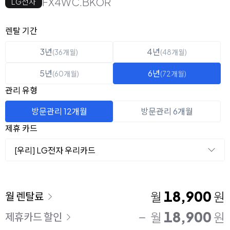
FX4WC.BKOR
LG전자
옵션 선택
렌탈 선택
렌탈 기간
3년
4년
(36개월)
(48개월)
5년
6년
(60개월)
(72개월)
관리 유형
방문관리 12개월
방문관리 6개월
제휴 카드
[우리] LG전자 우리카드
이용 요금
18,900
월
원
월 렌탈료
18,900
월
원
제휴카드 할인