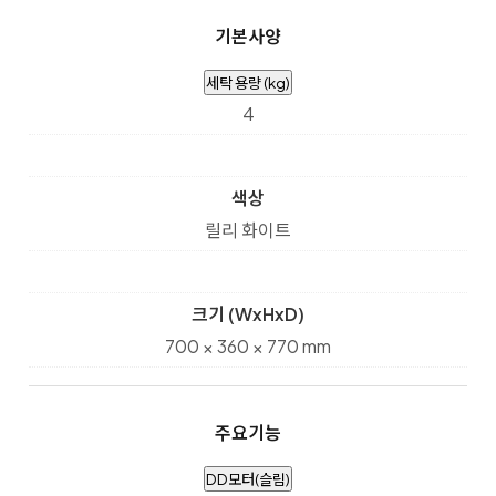
기본사양
세탁 용량 (kg)
4
색상
릴리 화이트
크기 (WxHxD)
700 × 360 × 770 mm
주요기능
DD모터(슬림)