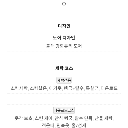
O
디자인
도어 디자인
블랙 강화유리 도어
세탁 코스
세탁전용
소량세탁, 소량삶음, 아기옷, 헹굼+탈수, 통살균, 다운로드
다운로드코스
옷감 보호, 스킨 케어, 안심 헹굼, 탈수 단독, 찬물 세탁,
적은때, 면속옷, 울/섬세