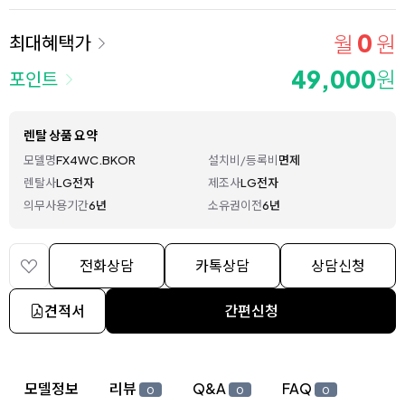
0
월
원
최대혜택가
49,000
원
포인트
렌탈 상품 요약
모델명
FX4WC.BKOR
설치비/등록비
면제
렌탈사
LG전자
제조사
LG전자
의무사용기간
6년
소유권이전
6년
전화상담
카톡상담
상담신청
견적서
간편신청
상세 정보
모델정보
리뷰
Q&A
FAQ
0
0
0