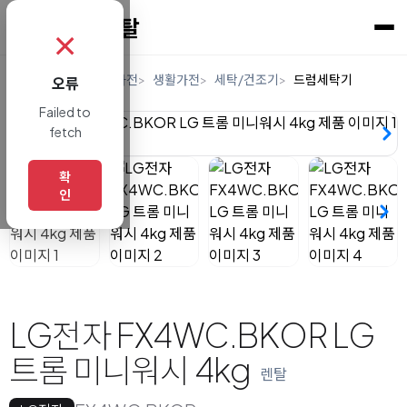
✗
홈
렌탈
디지털/가전
생활가전
세탁/건조기
드럼세탁기
오류
Failed to
fetch
확
인
LG전자 FX4WC.BKOR LG
트롬 미니워시 4kg
렌탈