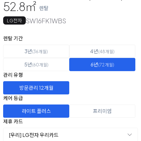
52.8㎡
렌탈
SW16FK1WBS
LG전자
옵션 선택
렌탈 선택
렌탈 기간
3년
4년
(36개월)
(48개월)
5년
6년
(60개월)
(72개월)
관리 유형
방문관리 12개월
케어 등급
라이트 플러스
프리미엄
제휴 카드
[우리] LG전자 우리카드