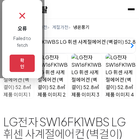
✗
홈
렌탈
디지털/가전
계절가전
냉온풍기
오류
Failed to
fetch
확
인
LG전자 SW16FK1WBS LG
휘센 사계절에어컨 (벽걸이)