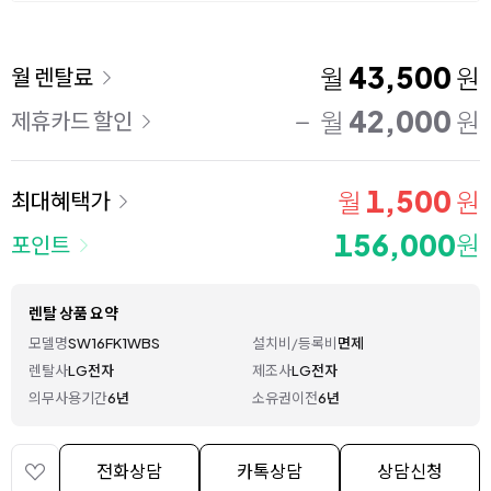
이용 요금
43,500
월
원
월 렌탈료
42,000
월
원
제휴카드 할인
1,500
월
원
최대혜택가
156,000
원
포인트
렌탈 상품 요약
모델명
SW16FK1WBS
설치비/등록비
면제
렌탈사
LG전자
제조사
LG전자
의무사용기간
6년
소유권이전
6년
전화상담
카톡상담
상담신청