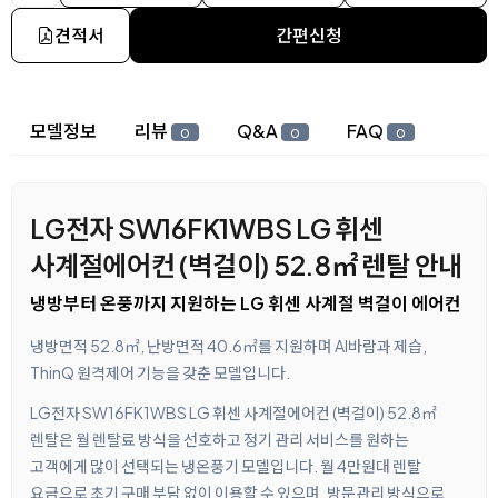
견적서
간편신청
상세 정보
모델정보
리뷰
Q&A
FAQ
0
0
0
LG전자 SW16FK1WBS LG 휘센
사계절에어컨 (벽걸이) 52.8㎡ 렌탈 안내
냉방부터 온풍까지 지원하는 LG 휘센 사계절 벽걸이 에어컨
냉방면적 52.8㎡, 난방면적 40.6㎡를 지원하며 AI바람과 제습,
ThinQ 원격제어 기능을 갖춘 모델입니다.
LG전자 SW16FK1WBS LG 휘센 사계절에어컨 (벽걸이) 52.8㎡
렌탈은 월 렌탈료 방식을 선호하고 정기 관리 서비스를 원하는
고객에게 많이 선택되는 냉온풍기 모델입니다. 월 4만원대 렌탈
요금으로 초기 구매 부담 없이 이용할 수 있으며, 방문관리 방식으로