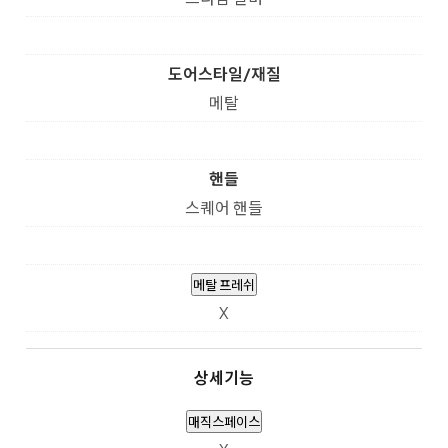
도어스타일/재질
메탈
핸들
스퀘어 핸들
메탈 프레쉬
X
상세기능
매직스페이스