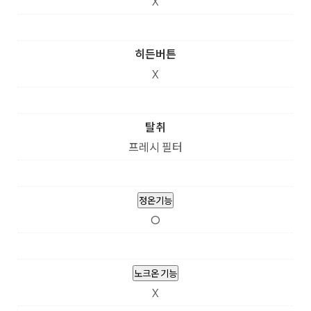
X
히든버튼
X
탈취
프레시 필터
정온기능
O
노크온 기능
X