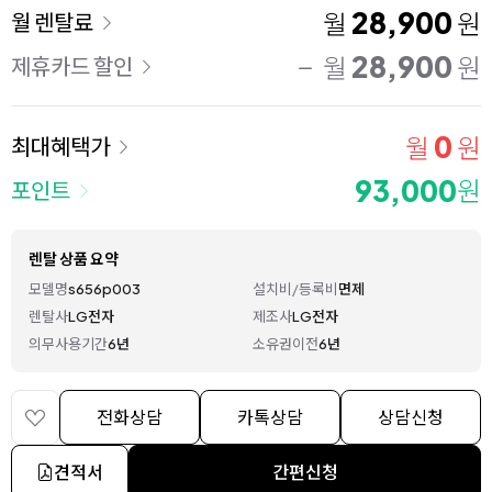
이용 요금
28,900
월
원
월 렌탈료
28,900
월
원
제휴카드 할인
0
월
원
최대혜택가
93,000
원
포인트
렌탈 상품 요약
모델명
s656p003
설치비/등록비
면제
렌탈사
LG전자
제조사
LG전자
의무사용기간
6년
소유권이전
6년
전화상담
카톡상담
상담신청
견적서
간편신청