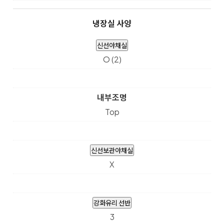
냉장실 사양
신선야채실
O (2)
내부조명
Top
신선보관야채실
X
강화유리 선반
3