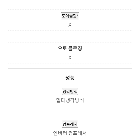
도어쿨링⁺
X
오토 클로징
X
성능
냉각방식
멀티냉각방식
컴프레서
인버터 컴프레서