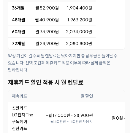
36개월
월 52,900원
1,904,400원
48개월
월 40,900원
1,963,200원
60개월
월 33,900원
2,034,000원
72개월
월 28,900원
2,080,800원
약정 기간이 길수록 월 렌탈료는 낮아지지만 총 납부금은 늘어날 수
있습니다. 선택 조건과 제휴카드 적용 여부에 따라 실제 금액은
달라집니다.
제휴카드 할인 적용 시 월 렌탈료
제휴카드
월 할인
월
신한카드
LG전자 The
-월 17,000원 ~ 28,900원
월 0원 ~ 11
구독케어
월 30만원 ~ 130만원 사용 시
신한카드