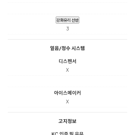
강화유리 선반
3
얼음/정수 시스템
디스펜서
X
아이스메이커
X
고지정보
KC 인증 필 유무