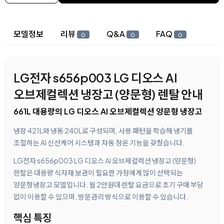
상세 정보
모델정보
리뷰
Q&A
FAQ
0
0
0
LG전자 s656p003 LG 디오스 AI
오브제컬렉션 냉장고 (양문형) 렌탈 안내
661L 대용량의 LG 디오스 AI 오브제컬렉션 양문형 냉장고
냉장 421L와 냉동 240L로 구성되며, 사용 패턴을 학습해 냉기를
조절하는 AI 신선케어 시스템과 자동 정온 기능을 갖췄습니다.
LG전자 s656p003 LG 디오스 AI 오브제컬렉션 냉장고 (양문형)
렌탈은 대용량 식자재 보관이 필요한 가정에게 많이 선택되는
양문형냉장고 모델입니다. 월 2만원대 렌탈 요금으로 초기 구매 부담
없이 이용할 수 있으며, 방문관리 방식으로 이용할 수 있습니다.
핵심 특징