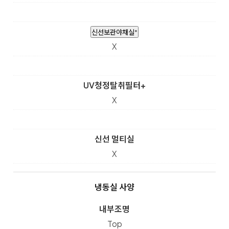
신선보관야채실⁺
X
UV청정탈취필터+
X
신선 멀티실
X
냉동실 사양
내부조명
Top