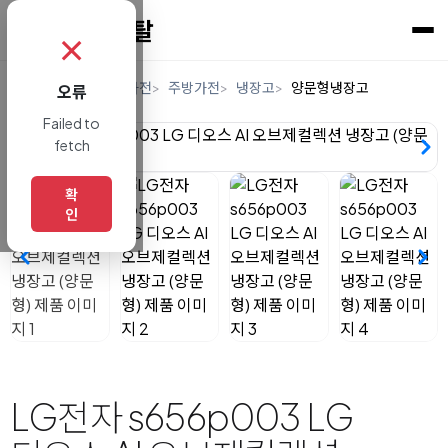
✗
홈
렌탈
디지털/가전
주방가전
냉장고
양문형냉장고
오류
Failed to
fetch
확
인
LG전자 s656p003 LG