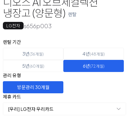
디오스 AI 오브제컬렉션
냉장고 (양문형)
렌탈
s656p003
LG전자
옵션 선택
렌탈 선택
렌탈 기간
3년
4년
(36개월)
(48개월)
5년
6년
(60개월)
(72개월)
관리 유형
방문관리 30개월
제휴 카드
[우리] LG전자 우리카드