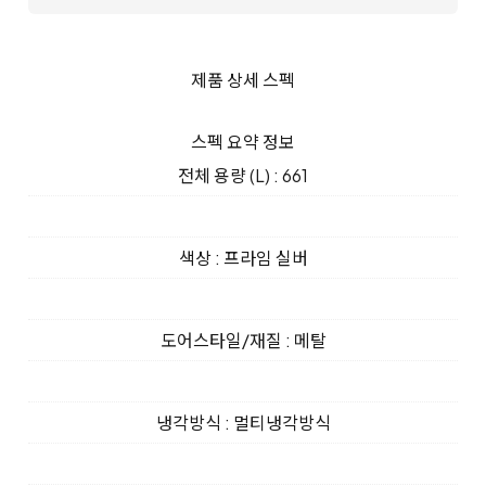
제품 상세 스펙
스펙 요약 정보
전체 용량 (L) : 661
색상 : 프라임 실버
도어스타일/재질 : 메탈
냉각방식 : 멀티냉각방식