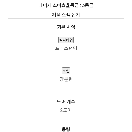
에너지 소비효율등급 : 3등급
제품 스펙 접기
기본 사양
설치타입
프리스탠딩
타입
양문형
도어 개수
2도어
용량