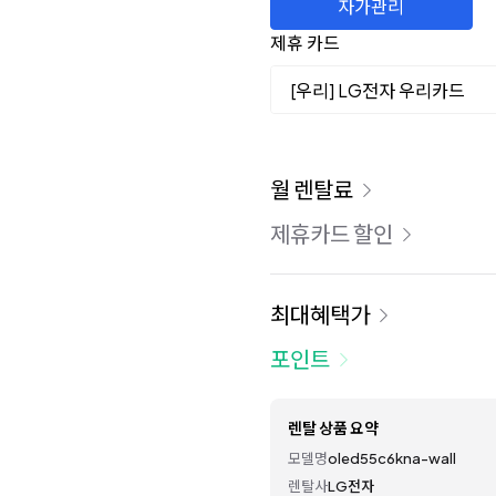
자가관리
제휴 카드
[우리] LG전자 우리카드
이용 요금
월 렌탈료
제휴카드 할인
최대혜택가
포인트
렌탈 상품 요약
모델명
oled55c6kna-wall
렌탈사
LG전자