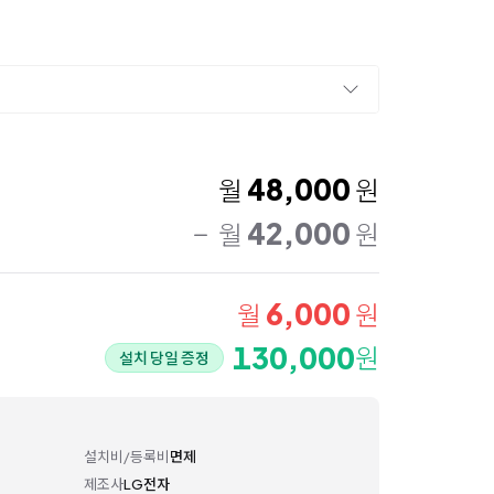
48,000
월
원
42,000
월
원
6,000
월
원
130,000
원
설치 당일 증정
설치비/등록비
면제
제조사
LG전자