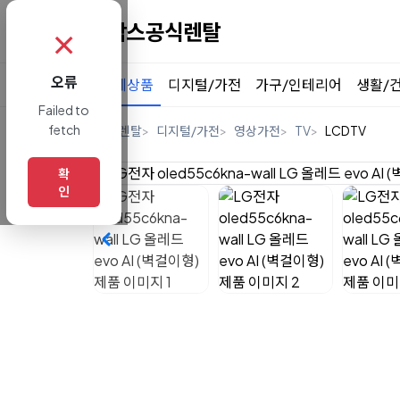
✗
오류
전체상품
디지털/가전
가구/인테리어
생활/
Failed to
fetch
홈
렌탈
디지털/가전
영상가전
TV
LCDTV
확
인