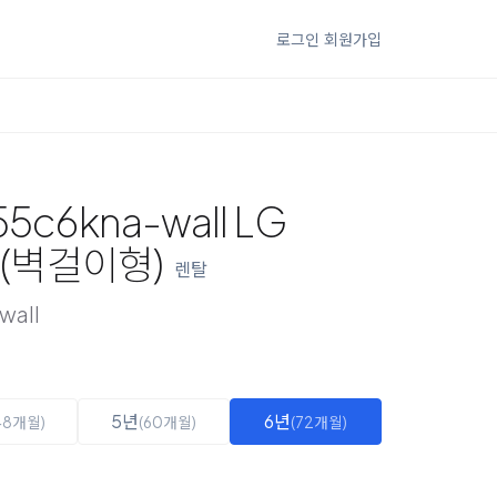
로그인
회원가입
5c6kna-wall LG
I (벽걸이형)
렌탈
wall
5년
6년
48개월)
(60개월)
(72개월)