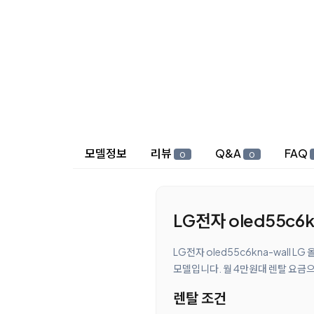
상세 정보
모델정보
리뷰
Q&A
FAQ
0
0
LG전자 oled55c6k
LG전자 oled55c6kna-wall 
모델입니다. 월 4만원대 렌탈 요금으
렌탈 조건