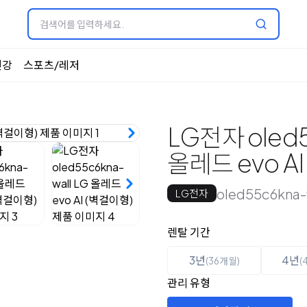
건강
스포츠/레저
LG전자 oled5
올레드 evo A
oled55c6kna-
LG전자
옵션 선택
렌탈 선택
렌탈 기간
3년
4년
(36개월)
(
관리 유형