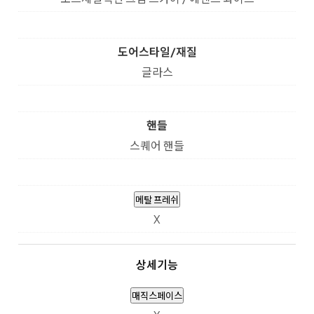
도어스타일/재질
글라스
핸들
스퀘어 핸들
메탈 프레쉬
X
상세기능
매직스페이스