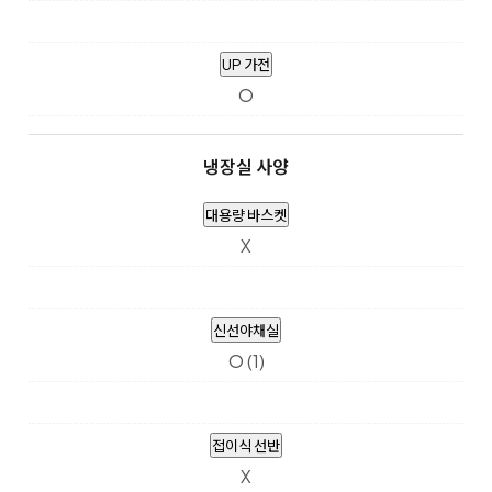
UP 가전
O
냉장실 사양
대용량 바스켓
X
신선야채실
O (1)
접이식 선반
X