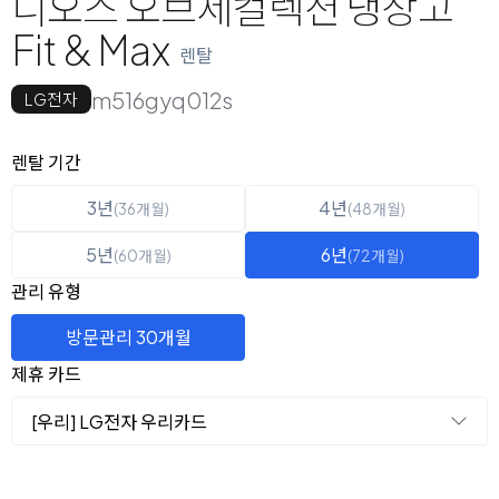
디오스 오브제컬렉션 냉장고
Fit & Max
렌탈
m516gyq012s
LG전자
옵션 선택
렌탈 선택
렌탈 기간
3년
4년
(36개월)
(48개월)
5년
6년
(60개월)
(72개월)
관리 유형
방문관리 30개월
제휴 카드
[우리] LG전자 우리카드