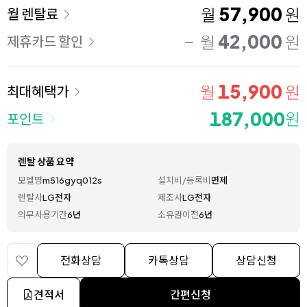
이용 요금
57,900
월
원
월 렌탈료
42,000
월
원
제휴카드 할인
15,900
월
원
최대혜택가
187,000
원
포인트
렌탈 상품 요약
모델명
m516gyq012s
설치비/등록비
면제
렌탈사
LG전자
제조사
LG전자
의무사용기간
6년
소유권이전
6년
전화상담
카톡상담
상담신청
견적서
간편신청