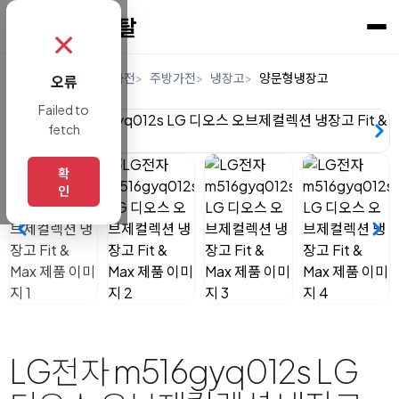
✗
홈
렌탈
디지털/가전
주방가전
냉장고
양문형냉장고
오류
Failed to
fetch
확
인
LG전자 m516gyq012s LG