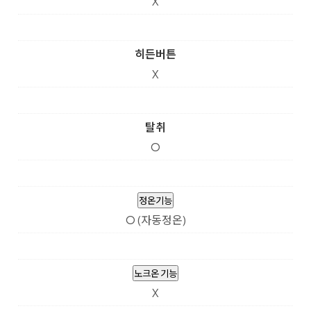
X
히든버튼
X
탈취
O
정온기능
O (자동정온)
노크온 기능
X