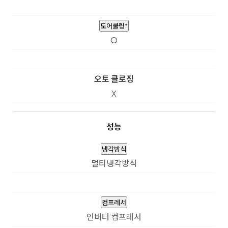
도어쿨링⁺
O
오토 클로징
X
성능
냉각방식
멀티냉각방식
컴프레서
인버터 컴프레서