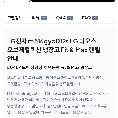
상세 정보
모델정보
리뷰
Q&A
FAQ
0
0
0
LG전자 m516gyq012s LG 디오스
오브제컬렉션 냉장고 Fit & Max 렌탈
안내
504L 4도어 상냉장·하냉동형 Fit & Max 냉장고
오브제컬렉션 크림 스카이와 에센스 화이트 색상에 멀티냉각방식,
도어쿨링⁺, ThinQ Wi-Fi 기능을 갖춘 모델입니다.
LG전자 m516gyq012s LG 디오스 오브제컬렉션 냉장고 Fit & Max
렌탈은 대용량 식자재 보관이 필요한 가정에게 많이 선택되는
양문형냉장고 모델입니다. 월 5만원대 렌탈 요금으로 초기 구매 부담
없이 이용할 수 있으며, 방문관리 방식으로 이용할 수 있습니다.