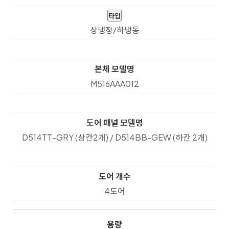
타입
상냉장/하냉동
본체 모델명
M516AAA012
도어 패널 모델명
D514TT-GRY (상칸2개) / D514BB-GEW (하칸 2개)
도어 개수
4도어
용량