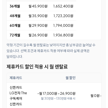
36개월
월 45,900원
1,652,400원
48개월
월 35,900원
1,723,200원
60개월
월 29,900원
1,794,000원
72개월
월 26,900원
1,936,800원
약정 기간이 길수록 월 렌탈료는 낮아지지만 총 납부금은 늘어날 수
있습니다. 선택 조건과 제휴카드 적용 여부에 따라 실제 금액은
달라집니다.
제휴카드 할인 적용 시 월 렌탈료
제휴카드
월 할인
월 
신한카드
LG전자 The
-월 17,000원 ~ 26,900원
월 0원 ~ 9,
구독케어
월 30만원 ~ 130만원 사용 시
신한카드