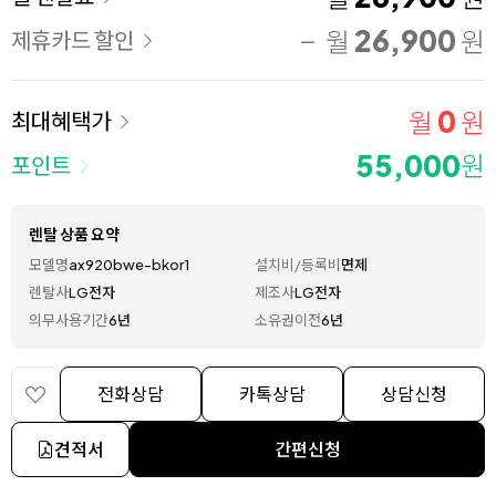
26,900
월
원
제휴카드 할인
0
월
원
최대혜택가
55,000
원
포인트
렌탈 상품 요약
모델명
ax920bwe-bkor1
설치비/등록비
면제
렌탈사
LG전자
제조사
LG전자
의무사용기간
6년
소유권이전
6년
전화상담
카톡상담
상담신청
견적서
간편신청