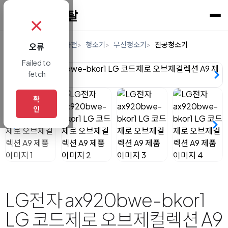
✗
홈
렌탈
디지털/가전
청소기
무선청소기
진공청소기
오류
Failed to
fetch
확
인
LG전자 ax920bwe-bkor1
LG 코드제로 오브제컬렉션 A9