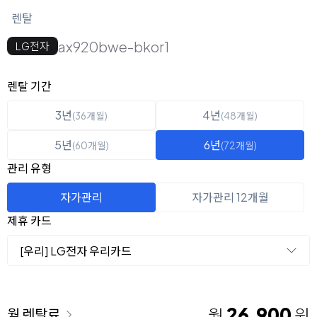
렌탈
ax920bwe-bkor1
LG전자
옵션 선택
렌탈 선택
렌탈 기간
3년
4년
(36개월)
(48개월)
5년
6년
(60개월)
(72개월)
관리 유형
자가관리
자가관리 12개월
제휴 카드
[우리] LG전자 우리카드
이용 요금
26,900
월
원
월 렌탈료