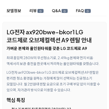
상세 정보
모델정보
리뷰
Q&A
FAQ
0
0
0
LG전자 ax920bwe-bkor1 LG
코드제로 오브제컬렉션 A9 렌탈 안내
가벼운 본체와 올인원타워를 갖춘 LG 코드제로 A9
최대 흡입력 280W의 무선청소기로, 2.49kg 본체와 먼지 비움·
액세서리 보관·충전을 한곳에서 처리하는 올인원타워를 갖췄습니다.
LG전자 ax920bwe-bkor1 LG 코드제로 오브제컬렉션 A9 렌탈은
편리한 청소 환경을 원하는 가정에게 많이 선택되는 진공청소기
모델입니다. 월 2만원대 렌탈 요금으로 초기 구매 부담 없이 이용할 수
있으며, 자가관리 방식으로 이용할 수 있습니다.
핵심 특징