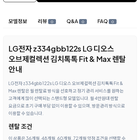
상세 정보
모델정보
리뷰
Q&A
FAQ
0
0
0
LG전자 z334gbb122s LG 디오스
오브제컬렉션 김치톡톡 Fit & Max 렌탈
안내
LG전자 z334gbb122s LG 디오스 오브제컬렉션 김치톡톡 Fit &
Max 렌탈은 월 렌탈료 방식을 선호하고 정기 관리 서비스를 원하는
고객에게 많이 선택되는 스탠드형 모델입니다. 월 4만원대 렌탈
요금으로 초기 구매 부담 없이 이용할 수 있으며, 방문관리 방식으로
이용할 수 있습니다.
렌탈 조건
이 상품은 36개월, 48개월, 60개월, 72개월 약정 조건을 선택할 수