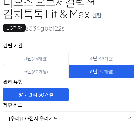
디오스 오브제컬렉션
김치톡톡 Fit & Max
렌탈
z334gbb122s
LG전자
옵션 선택
렌탈 선택
렌탈 기간
3년
4년
(36개월)
(48개월)
5년
6년
(60개월)
(72개월)
관리 유형
방문관리 30개월
제휴 카드
[우리] LG전자 우리카드