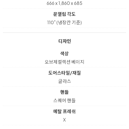
666 x 1,860 x 685
문열림 각도
110˚ (냉장칸 기준)
디자인
색상
오브제컬렉션 베이지
도어스타일/재질
글라스
핸들
스퀘어 핸들
메탈 프레쉬
X