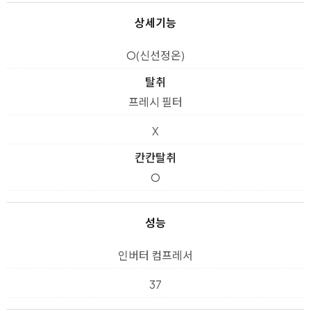
상세기능
O(신선정온)
탈취
프레시 필터
X
칸칸탈취
O
성능
인버터 컴프레서
37