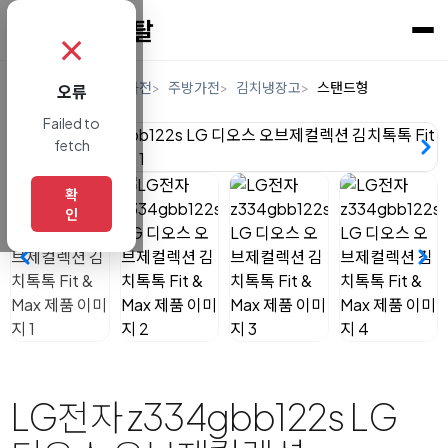
✗
홈
렌탈
디지털/가전
주방가전
김치냉장고
스탠드형
오류
Failed to
fetch
확
인
LG전자 z334gbb122s LG