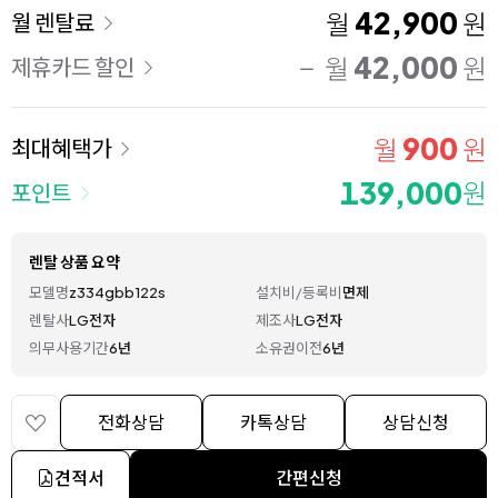
이용 요금
42,900
월
원
월 렌탈료
42,000
월
원
제휴카드 할인
900
월
원
최대혜택가
139,000
원
포인트
렌탈 상품 요약
모델명
z334gbb122s
설치비/등록비
면제
렌탈사
LG전자
제조사
LG전자
의무사용기간
6년
소유권이전
6년
전화상담
카톡상담
상담신청
견적서
간편신청