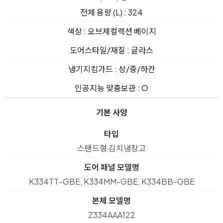
전체 용량 (L) : 324
색상 : 오브제컬렉션 베이지
도어스타일/재질 : 글라스
냉기지킴가드 : 상/중/하칸
인공지능 맞춤보관 : O
기본 사양
타입
스탠드형 김치냉장고
도어 패널 모델명
K334TT-GBE, K334MM-GBE, K334BB-GBE
본체 모델명
Z334AAA122