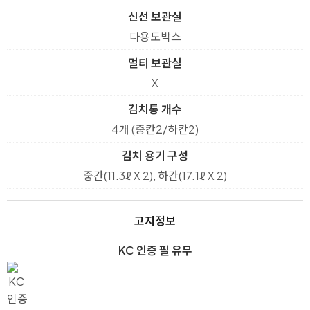
신선 보관실
다용도박스
멀티 보관실
X
김치통 개수
4개 (중칸2/하칸2)
김치 용기 구성
중칸(11.3ℓ X 2), 하칸(17.1ℓ X 2)
고지정보
KC 인증 필 유무