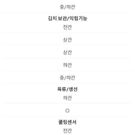
중/하칸
김치 보관/익힘기능
전칸
상칸
상칸
하칸
중/하칸
육류/생선
하칸
O
쿨링센서
전칸