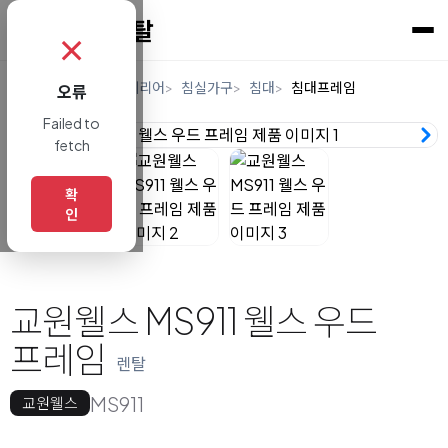
✗
홈
렌탈
가구/인테리어
침실가구
침대
침대프레임
오류
Failed to
fetch
확
인
교원웰스 MS911 웰스 우드
프레임
렌탈
MS911
교원웰스