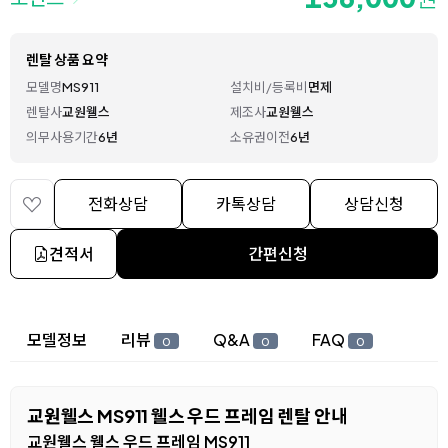
렌탈 상품 요약
모델명
MS911
설치비/등록비
면제
렌탈사
교원웰스
제조사
교원웰스
의무사용기간
6년
소유권이전
6년
전화상담
카톡상담
상담신청
견적서
간편신청
상세 정보
모델정보
리뷰
Q&A
FAQ
0
0
0
교원웰스 MS911 웰스 우드 프레임 렌탈 안내
교원웰스 웰스 우드 프레임 MS911