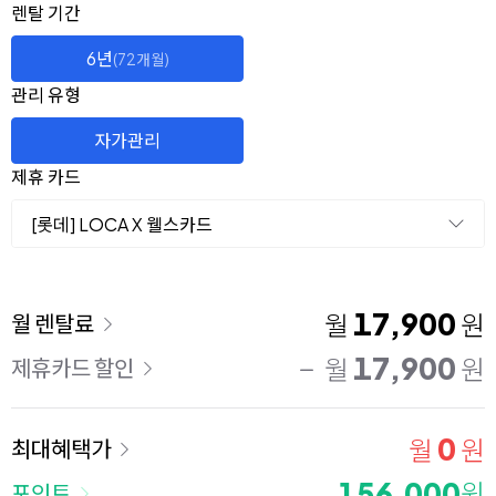
옵션 선택
렌탈 선택
렌탈 기간
6년
(72개월)
관리 유형
자가관리
제휴 카드
[롯데] LOCA X 웰스카드
이용 요금
17,900
월
원
월 렌탈료
17,900
월
원
제휴카드 할인
0
월
원
최대혜택가
156,000
원
포인트