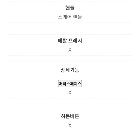
핸들
스퀘어 핸들
메탈 프레시
X
상세기능
매직스페이스
X
히든버튼
X