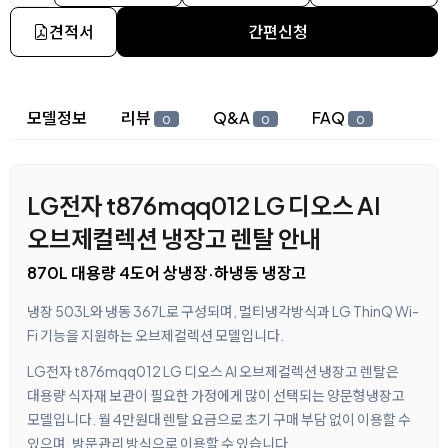
견적서
간편신청
상세 정보
모델정보
리뷰
Q&A
FAQ
0
0
0
LG전자 t876mqq012 LG 디오스 AI
오브제컬렉션 냉장고 렌탈 안내
870L 대용량 4도어 상냉장·하냉동 냉장고
냉장 503L와 냉동 367L로 구성되며, 멀티냉각방식과 LG ThinQ Wi-
Fi 기능을 지원하는 오브제컬렉션 모델입니다.
LG전자 t876mqq012 LG 디오스 AI 오브제컬렉션 냉장고 렌탈은
대용량 식자재 보관이 필요한 가정에게 많이 선택되는 양문형냉장고
모델입니다. 월 4만원대 렌탈 요금으로 초기 구매 부담 없이 이용할 수
있으며, 방문관리 방식으로 이용할 수 있습니다.