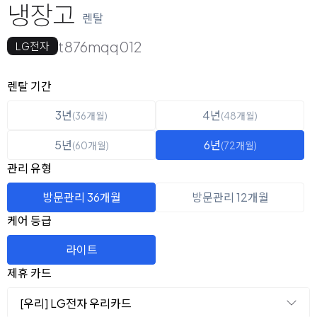
냉장고
렌탈
t876mqq012
LG전자
옵션 선택
렌탈 선택
렌탈 기간
3년
4년
(36개월)
(48개월)
5년
6년
(60개월)
(72개월)
관리 유형
방문관리 36개월
방문관리 12개월
케어 등급
라이트
제휴 카드
[우리] LG전자 우리카드