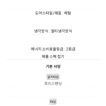
도어스타일/재질 : 메탈
냉각방식 : 멀티냉각방식
에너지 소비효율등급 : 2등급
제품 스펙 접기
기본 사양
설치타입
프리스탠딩
타입