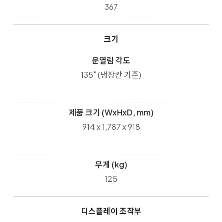
367
크기
문열림 각도
135˚ (냉장칸 기준)
제품 크기 (WxHxD, mm)
914 x 1,787 x 918
무게 (kg)
125
디스플레이 조작부