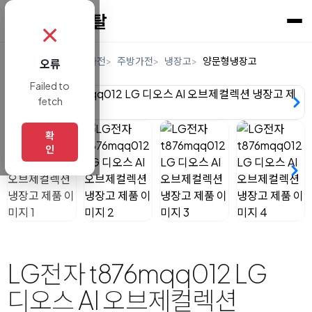
✗
홈
렌탈
디지털/가전
주방가전
냉장고
양문형냉장고
오류
Failed to
fetch
확
인
LG전자 t876mqq012 LG
디오스 AI 오브제컬렉션