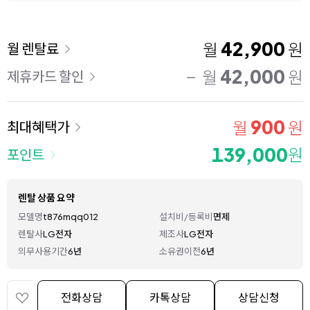
이용 요금
42,900
월
원
월 렌탈료
42,000
월
원
제휴카드 할인
900
월
원
최대혜택가
139,000
원
포인트
렌탈 상품 요약
모델명
t876mqq012
설치비/등록비
면제
렌탈사
LG전자
제조사
LG전자
의무사용기간
6년
소유권이전
6년
전화상담
카톡상담
상담신청