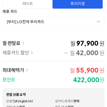
라이트
프리미엄
제휴 카드
[우리] LG전자 우리카드
이용 요금
97,900
월
원
월 렌탈료
42,000
월
원
제휴카드 할인
55,900
월
원
최대혜택가
422,000
원
포인트
렌탈 상품 요약
모델명
j826gbb142
설치비/등록비
면제