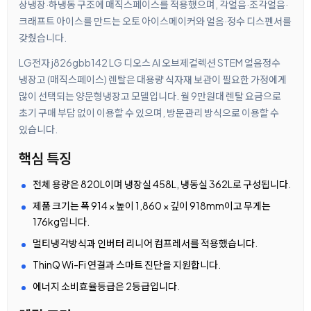
상냉장·하냉동 구조에 매직스페이스를 적용했으며, 각얼음·조각얼음·
크래프트 아이스를 만드는 오토 아이스메이커와 얼음·정수 디스펜서를
갖췄습니다.
LG전자 j826gbb142 LG 디오스 AI 오브제컬렉션 STEM 얼음정수
냉장고 (매직스페이스) 렌탈은 대용량 식자재 보관이 필요한 가정에게
많이 선택되는 양문형냉장고 모델입니다. 월 9만원대 렌탈 요금으로
초기 구매 부담 없이 이용할 수 있으며, 방문관리 방식으로 이용할 수
있습니다.
핵심 특징
전체 용량은 820L이며 냉장실 458L, 냉동실 362L로 구성됩니다.
제품 크기는 폭 914 × 높이 1,860 × 깊이 918mm이고 무게는
176kg입니다.
멀티냉각방식과 인버터 리니어 컴프레서를 적용했습니다.
ThinQ Wi-Fi 연결과 스마트 진단을 지원합니다.
에너지 소비효율등급은 2등급입니다.