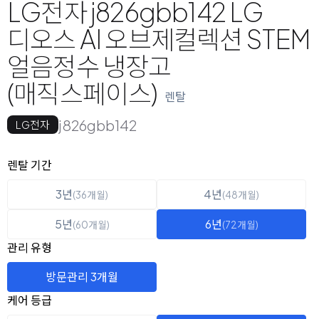
LG전자 j826gbb142 LG
디오스 AI 오브제컬렉션 STEM
얼음정수 냉장고
(매직스페이스)
렌탈
j826gbb142
LG전자
옵션 선택
렌탈 선택
렌탈 기간
3년
4년
(36개월)
(48개월)
5년
6년
(60개월)
(72개월)
관리 유형
방문관리 3개월
케어 등급