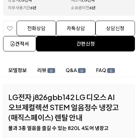
렌탈사
LG전자
제조사
LG전자
의무사용기간
6년
소유권이전
6년
전화상담
카톡상담
상담신청
견적서
간편신청
상세 정보
모델정보
리뷰
Q&A
FAQ
0
0
0
LG전자 j826gbb142 LG 디오스 AI
오브제컬렉션 STEM 얼음정수 냉장고
(매직스페이스) 렌탈 안내
물과 3종 얼음을 즐길 수 있는 820L 4도어 냉장고