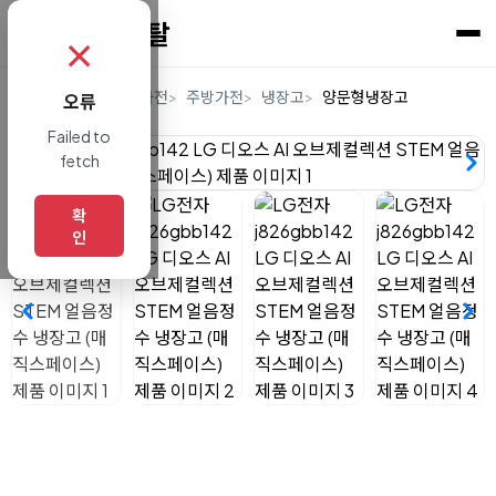
✗
홈
렌탈
디지털/가전
주방가전
냉장고
양문형냉장고
오류
Failed to
fetch
확
인