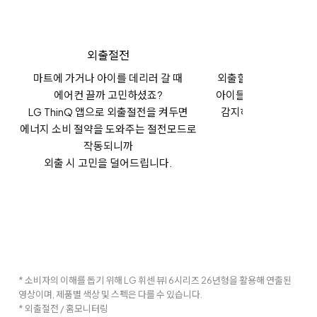
외출절전
홈모니터링
마트에 가거나 아이를 데리러 갈 때
외출할 때 홈모니터링
에어컨 끌까 고민하셨죠?
아이들의 귀가 등 집안
LG ThinQ 앱으로 외출절전을 켜두면
감지해
LG ThinQ 
에너지 소비 절약을 도와주는 절전모드로
발송해줍니다
작동되니까
외출 시 고민을 덜어드립니다.
* 소비자의 이해를 돕기 위해 LG 휘센 뷰I 6시리즈 26년형을 활용해 연출된
영상이며, 제품별 색상 및 스펙은 다를 수 있습니다.
* 외출절전 / 홈모니터링