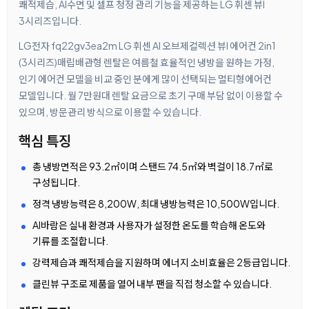
쾌적제습, AI수면 및 셀프 청정 관리 기능을 제공하는 LG 휘센 뷰I
3시리즈입니다.
LG전자 fq22gv3ea2m LG 휘센 AI 오브제컬렉션 뷰I 에어컨 2in1
(3시리즈)매립배관형 렌탈은 여름철 효율적인 냉방을 원하는 가정,
인기 에어컨 모델을 비교 중인 분에게 많이 선택되는 멀티형에어컨
모델입니다. 월 7만원대 렌탈 요금으로 초기 구매 부담 없이 이용할 수
있으며, 방문관리 방식으로 이용할 수 있습니다.
핵심 특징
총 냉방면적은 93.2㎡이며 스탠드 74.5㎡와 벽걸이 18.7㎡로
구성됩니다.
정격 냉방능력은 8,200W, 최대 냉방능력은 10,500W입니다.
AI바람은 실내 환경과 사용자가 설정한 온도를 학습해 온도와
기류를 조절합니다.
강력제습과 쾌적제습을 지원하며 에너지 소비효율은 2등급입니다.
클린뷰 구조로 제품을 열어 내부 팬을 직접 청소할 수 있습니다.