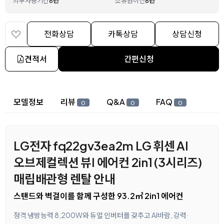
의무사용기간
6년
소유권이전
6년
전화상담
카톡상담
상담신청
견적서
간편신청
상세 정보
모델정보
리뷰
Q&A
FAQ
0
0
0
LG전자 fq22gv3ea2m LG 휘센 AI
오브제컬렉션 뷰I 에어컨 2in1 (3시리즈)
매립배관형 렌탈 안내
스탠드와 벽걸이를 함께 구성한 93.2㎡ 2in1 에어컨
정격 냉방능력 8,200W와 듀얼 인버터를 갖추고 AI바람, 강력·