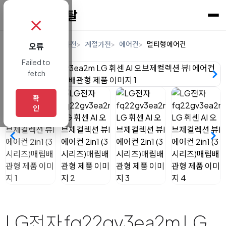
✗
홈
렌탈
디지털/가전
계절가전
에어컨
멀티형에어컨
오류
Failed to
fetch
확
인
LG전자 fq22gv3ea2m LG