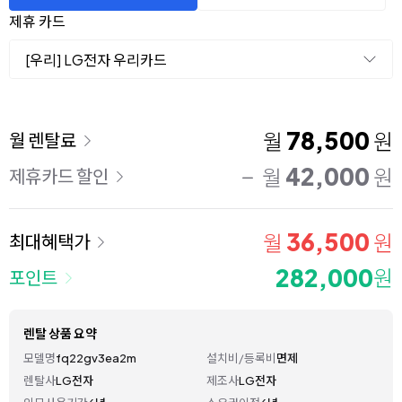
제휴 카드
[우리] LG전자 우리카드
이용 요금
78,500
월
원
월 렌탈료
42,000
월
원
제휴카드 할인
36,500
월
원
최대혜택가
282,000
원
포인트
렌탈 상품 요약
모델명
fq22gv3ea2m
설치비/등록비
면제
렌탈사
LG전자
제조사
LG전자