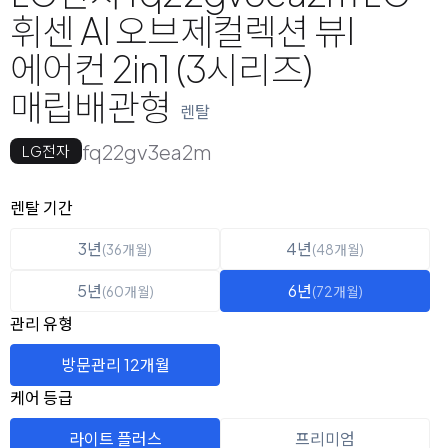
휘센 AI 오브제컬렉션 뷰I
에어컨 2in1 (3시리즈)
매립배관형
렌탈
fq22gv3ea2m
LG전자
옵션 선택
렌탈 선택
렌탈 기간
3년
4년
(36개월)
(48개월)
5년
6년
(60개월)
(72개월)
관리 유형
방문관리 12개월
케어 등급
라이트 플러스
프리미엄