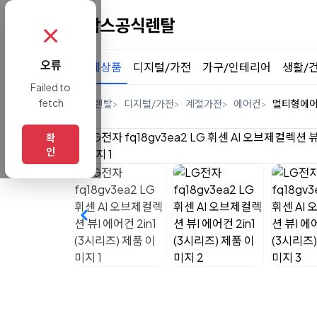
✗
오류
전체상품
디지털/가전
가구/인테리어
생활/
Failed to
fetch
홈
렌탈
디지털/가전
계절가전
에어컨
멀티형에
확
인