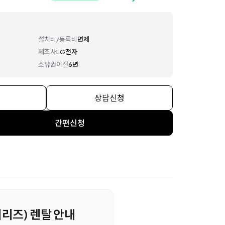
설치비/등록비
면제
제조사
LG전자
소유권이전
6년
상담신청
간편신청
3시리즈) 렌탈 안내