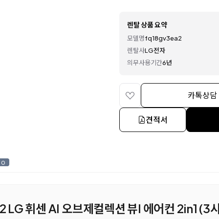
렌탈 상품 요약
모델명
fq18gv3ea2
렌탈사
LG전자
의무사용기간
6년
카톡상담
견적서
0
2 LG 휘센 AI 오브제컬렉션 뷰I 에어컨 2in1 (