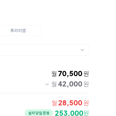
프리미엄
70,500
월
원
42,000
월
원
28,500
월
원
253,000
원
설치 당일 증정