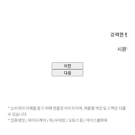
강력한 팬이
시원한 
이전
다음
* 소비자의 이해를 돕기 위해 연출된 이미지이며, 제품별 색상 및 스펙은 다를
수 있습니다.
* 집중냉방 / 와이드케어 / 좌/우바람 / 오토스윙 / 아이스쿨파워