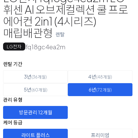
휘센 AI 오브제컬렉션 쿨 프로
에어컨 2in1 (4시리즈)
매립배관형
렌탈
fq18gc4ea2m
LG전자
옵션 선택
렌탈 선택
렌탈 기간
3년
4년
(36개월)
(48개월)
5년
6년
(60개월)
(72개월)
관리 유형
방문관리 12개월
케어 등급
라이트 플러스
프리미엄