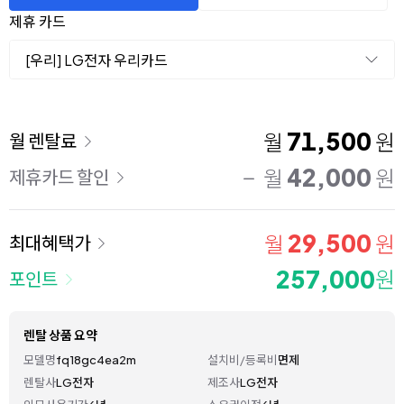
제휴 카드
[우리] LG전자 우리카드
이용 요금
71,500
월
원
월 렌탈료
42,000
월
원
제휴카드 할인
29,500
월
원
최대혜택가
257,000
원
포인트
렌탈 상품 요약
모델명
fq18gc4ea2m
설치비/등록비
면제
렌탈사
LG전자
제조사
LG전자