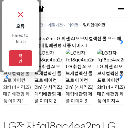
✗
홈
렌탈
디지털/가전
계절가전
에어컨
멀티형에어컨
오류
Failed to
fetch
확
인
LG전자 fq18gc4ea2m LG