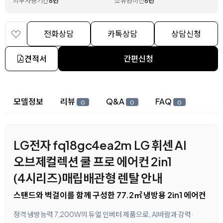
의무사용기간
6년
소유권이전
6년
전화상담
카톡상담
상담신청
견적서
간편신청
상세 정보
모델정보
리뷰
Q&A
FAQ
0
0
0
LG전자 fq18gc4ea2m LG 휘센 AI
오브제컬렉션 쿨 프로 에어컨 2in1
(4시리즈)매립배관형 렌탈 안내
스탠드와 벽걸이를 함께 구성한 77.2㎡ 냉방용 2in1 에어컨
정격 냉방능력 7,200W의 듀얼 인버터 제품으로, AI바람과 강력·