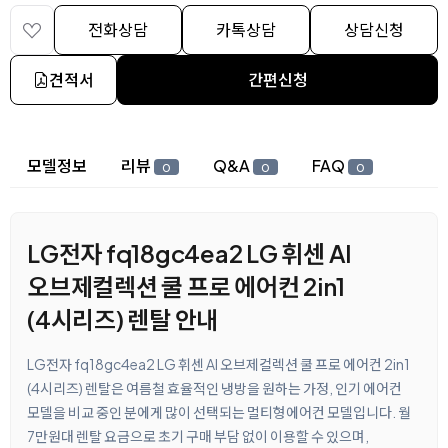
전화상담
카톡상담
상담신청
견적서
간편신청
상세 정보
모델정보
리뷰
Q&A
FAQ
0
0
0
LG전자 fq18gc4ea2 LG 휘센 AI
오브제컬렉션 쿨 프로 에어컨 2in1
(4시리즈) 렌탈 안내
LG전자 fq18gc4ea2 LG 휘센 AI 오브제컬렉션 쿨 프로 에어컨 2in1
(4시리즈) 렌탈은 여름철 효율적인 냉방을 원하는 가정, 인기 에어컨
모델을 비교 중인 분에게 많이 선택되는 멀티형에어컨 모델입니다. 월
7만원대 렌탈 요금으로 초기 구매 부담 없이 이용할 수 있으며,