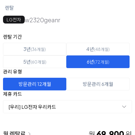
렌탈
w2320geanr
LG전자
옵션 선택
렌탈 선택
렌탈 기간
3년
4년
(36개월)
(48개월)
5년
6년
(60개월)
(72개월)
관리 유형
방문관리 12개월
방문관리 6개월
제휴 카드
[우리] LG전자 우리카드
이용 요금
69,900
월
원
월 렌탈료