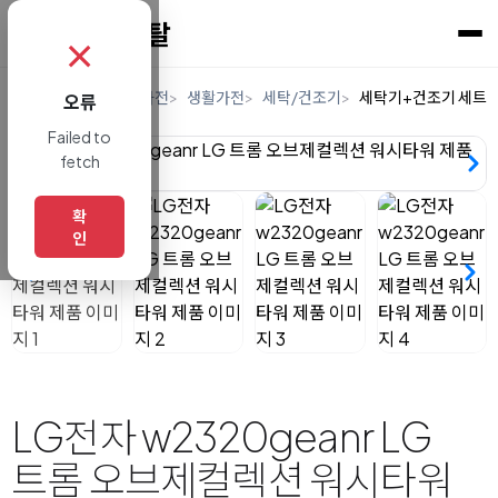
✗
홈
렌탈
디지털/가전
생활가전
세탁/건조기
세탁기+건조기 세트
오류
Failed to
fetch
확
인
LG전자 w2320geanr LG
트롬 오브제컬렉션 워시타워