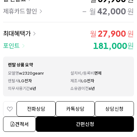
42,000
월
원
제휴카드 할인
27,900
월
원
최대혜택가
181,000
원
포인트
렌탈 상품 요약
모델명
w2320geanr
설치비/등록비
면제
렌탈사
LG전자
제조사
LG전자
의무사용기간
6년
소유권이전
6년
전화상담
카톡상담
상담신청
견적서
간편신청