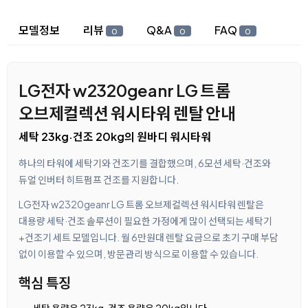
상세 정보
모델정보
리뷰
Q&A
FAQ
0
0
0
LG전자 w2320geanr LG 트롬
오브제컬렉션 워시타워 렌탈 안내
세탁 23kg·건조 20kg의 원바디 워시타워
하나의 타워에 세탁기와 건조기를 결합했으며, 6모션 세탁·건조와
듀얼 인버터 히트펌프 건조를 지원합니다.
LG전자 w2320geanr LG 트롬 오브제컬렉션 워시타워 렌탈은
대용량 세탁·건조 솔루션이 필요한 가정에게 많이 선택되는 세탁기
+건조기 세트 모델입니다. 월 6만원대 렌탈 요금으로 초기 구매 부담
없이 이용할 수 있으며, 방문관리 방식으로 이용할 수 있습니다.
핵심 특징