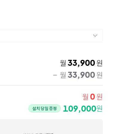
33,900
월
원
33,900
월
원
0
월
원
109,000
원
설치 당일 증정