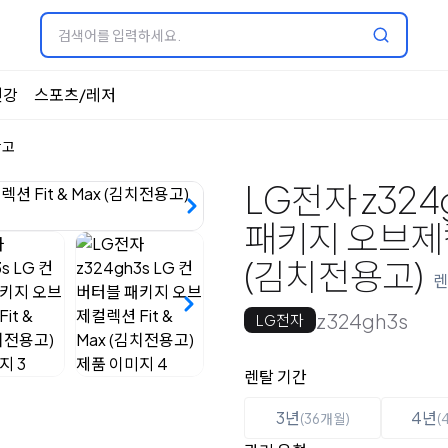
건강
스포츠/레저
장고
LG전자 z324
패키지 오브제컬렉
(김치전용고)
렌
z324gh3s
LG전자
옵션 선택
렌탈 선택
렌탈 기간
3년
4년
(36개월)
(