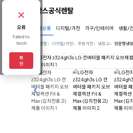
✗
오류
전체상품
디지털/가전
가구/인테리어
생활/
Failed to
fetch
홈
렌탈
디지털/가전
주방가전
냉장고
양문형냉
확
인