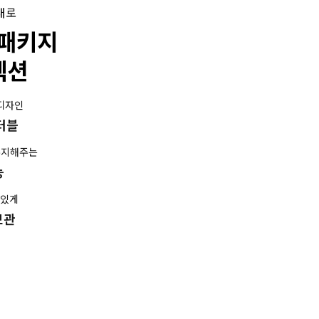
대로
 패키지
렉션
 디자인
버터블
유지해주는
능
맛있게
보관