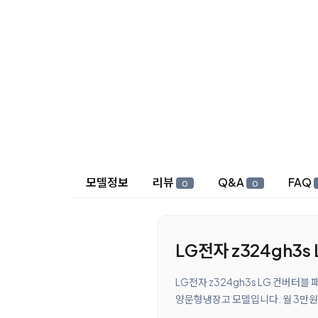
상세 정보
모델정보
리뷰
Q&A
FAQ
0
0
LG전자 z324gh3s
LG전자 z324gh3s LG 컨버터블
양문형냉장고 모델입니다. 월 3만원대