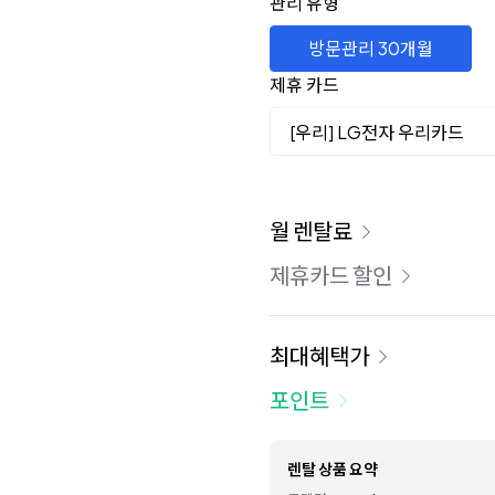
관리 유형
방문관리 30개월
제휴 카드
[우리] LG전자 우리카드
이용 요금
월 렌탈료
제휴카드 할인
최대혜택가
포인트
렌탈 상품 요약