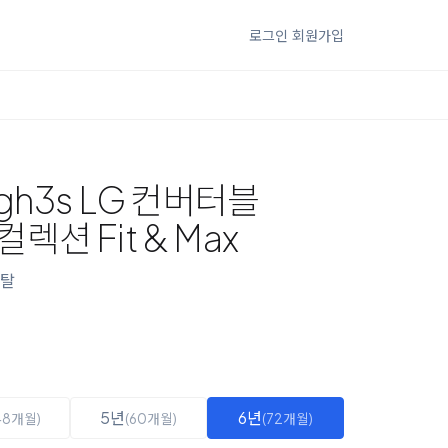
로그인
회원가입
gh3s LG 컨버터블
션 Fit & Max
탈
5년
6년
48개월)
(60개월)
(72개월)