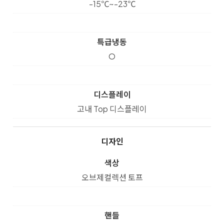
-15℃~-23℃
특급냉동
O
디스플레이
고내 Top 디스플레이
디자인
색상
오브제컬렉션 토프
핸들