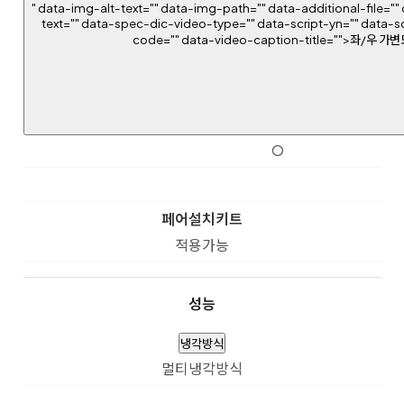
" data-img-alt-text="" data-img-path="" data-additional-file="" 
text="" data-spec-dic-video-type="" data-script-yn="" data-s
code="" data-video-caption-title="">좌/우 가
O
페어설치키트
적용가능
성능
냉각방식
멀티냉각방식