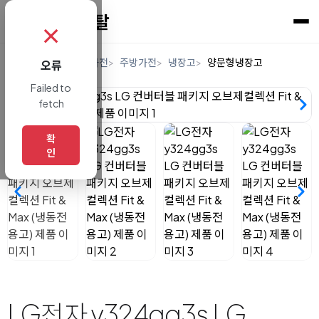
✗
홈
렌탈
디지털/가전
주방가전
냉장고
양문형냉장고
오류
Failed to
fetch
확
인
LG전자 y324gg3s LG