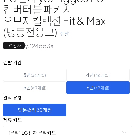
컨버터블 패키지
오브제컬렉션 Fit & Max
(냉동전용고)
렌탈
y324gg3s
LG전자
옵션 선택
렌탈 선택
렌탈 기간
3년
4년
(36개월)
(48개월)
5년
6년
(60개월)
(72개월)
관리 유형
방문관리 30개월
제휴 카드
[우리] LG전자 우리카드