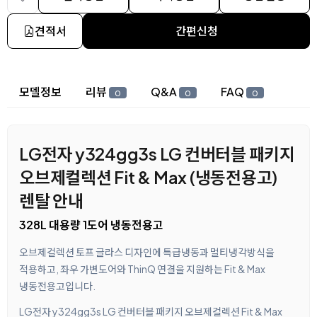
견적서
간편신청
상세 정보
모델정보
리뷰
Q&A
FAQ
0
0
0
LG전자 y324gg3s LG 컨버터블 패키지
오브제컬렉션 Fit & Max (냉동전용고)
렌탈 안내
328L 대용량 1도어 냉동전용고
오브제컬렉션 토프 글라스 디자인에 특급냉동과 멀티냉각방식을
적용하고, 좌우 가변도어와 ThinQ 연결을 지원하는 Fit & Max
냉동전용고입니다.
LG전자 y324gg3s LG 컨버터블 패키지 오브제컬렉션 Fit & Max