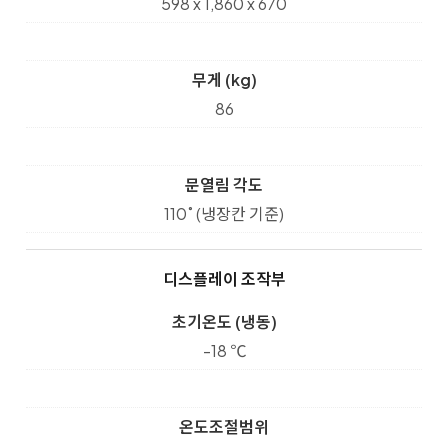
598 x 1,860 x 670
무게 (kg)
86
문열림 각도
110˚ (냉장칸 기준)
디스플레이 조작부
초기온도 (냉동)
-18 ℃
온도조절범위