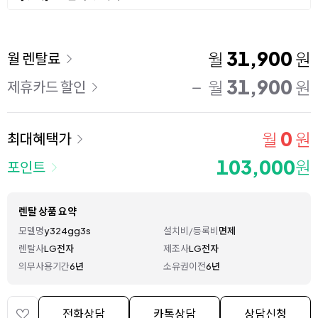
이용 요금
31,900
월
원
월 렌탈료
31,900
월
원
제휴카드 할인
0
월
원
최대혜택가
103,000
원
포인트
렌탈 상품 요약
모델명
y324gg3s
설치비/등록비
면제
렌탈사
LG전자
제조사
LG전자
의무사용기간
6년
소유권이전
6년
전화상담
카톡상담
상담신청