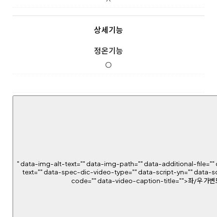
상세기능
정온기능
O
" data-img-alt-text="" data-img-path="" data-additional-file="" 
text="" data-spec-dic-video-type="" data-script-yn="" data-s
code="" data-video-caption-title="">좌/우 가