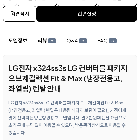
견적서
간편신청
상세 정보
모델정보
리뷰
Q&A
FAQ
0
0
0
LG전자 x324ss3s LG 컨버터블 패키지
오브제컬렉션 Fit & Max (냉장전용고,
좌열림) 렌탈 안내
LG전자 x324ss3s LG 컨버터블 패키지 오브제컬렉션 Fit & Max
(냉장전용고, 좌열림) 렌탈은 대용량 식자재 보관이 필요한 가정에게
많이 선택되는 양문형냉장고 모델입니다. 월 3만원대 렌탈 요금으로
초기 구매 부담 없이 이용할 수 있으며, 방문관리 방식으로 이용할 수
있습니다.