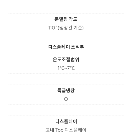
문열림 각도
110˚ (냉장칸 기준)
디스플레이 조작부
온도조절범위
1℃~7℃
특급냉장
O
디스플레이
고내 Top 디스플레이