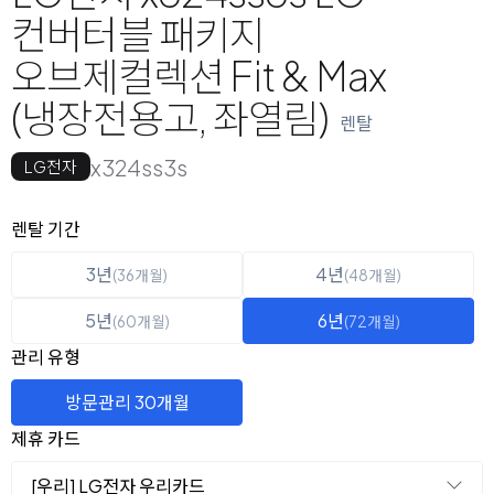
컨버터블 패키지
오브제컬렉션 Fit & Max
(냉장전용고, 좌열림)
렌탈
x324ss3s
LG전자
옵션 선택
렌탈 선택
렌탈 기간
3년
4년
(36개월)
(48개월)
5년
6년
(60개월)
(72개월)
관리 유형
방문관리 30개월
제휴 카드
[우리] LG전자 우리카드