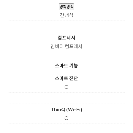
냉각방식
간냉식
컴프레서
인버터 컴프레서
스마트 기능
스마트 진단
O
ThinQ (Wi-Fi)
O