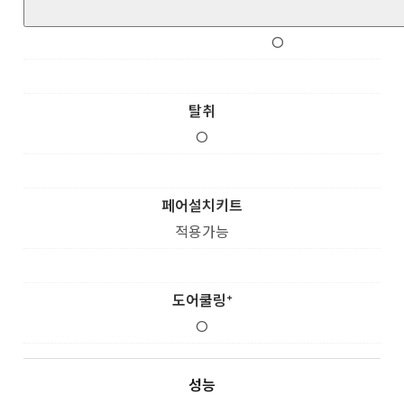
O
탈취
O
페어설치키트
적용가능
도어쿨링⁺
O
성능