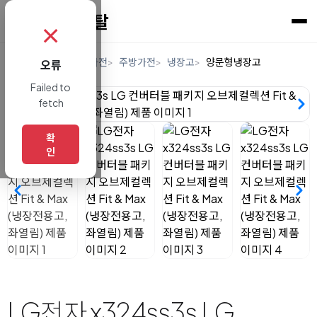
✗
홈
렌탈
디지털/가전
주방가전
냉장고
양문형냉장고
오류
Failed to
fetch
확
인
LG전자 x324ss3s LG