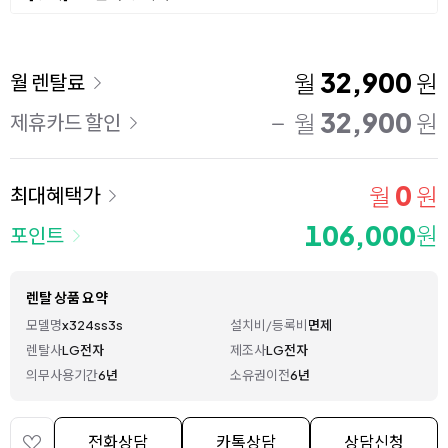
이용 요금
32,900
월
원
월 렌탈료
32,900
월
원
제휴카드 할인
0
월
원
최대혜택가
106,000
원
포인트
렌탈 상품 요약
모델명
x324ss3s
설치비/등록비
면제
렌탈사
LG전자
제조사
LG전자
의무사용기간
6년
소유권이전
6년
전화상담
카톡상담
상담신청