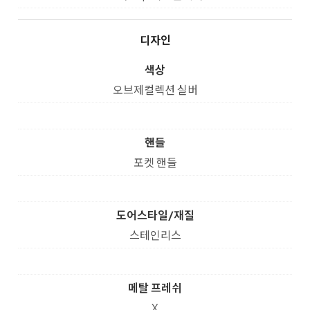
디자인
색상
오브제컬렉션 실버
핸들
포켓 핸들
도어스타일/재질
스테인리스
메탈 프레쉬
X