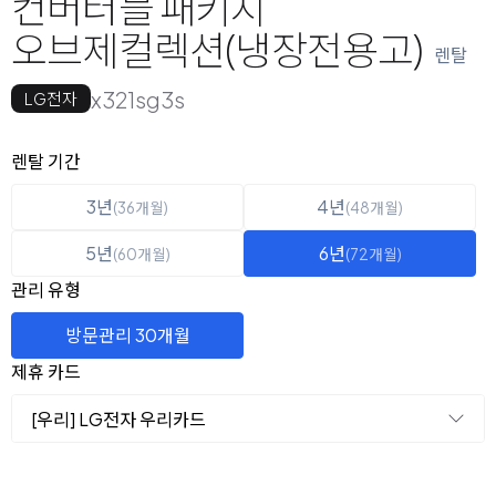
컨버터블 패키지
오브제컬렉션(냉장전용고)
렌탈
x321sg3s
LG전자
옵션 선택
렌탈 선택
렌탈 기간
3년
4년
(36개월)
(48개월)
5년
6년
(60개월)
(72개월)
관리 유형
방문관리 30개월
제휴 카드
[우리] LG전자 우리카드