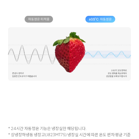
* 24시간 자동정온 기능은 냉장실만 해당됩니다.
* 상냉장하냉동 냉장고(J823MT75) 냉장실 시간에 따른 온도 편차 평균 기준