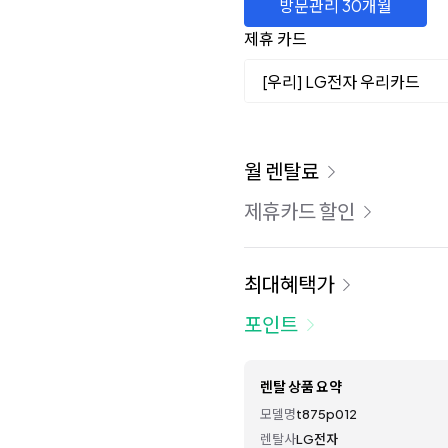
방문관리 30개월
제휴 카드
[우리] LG전자 우리카드
이용 요금
월 렌탈료
제휴카드 할인
최대혜택가
포인트
렌탈 상품 요약
모델명
t875p012
렌탈사
LG전자