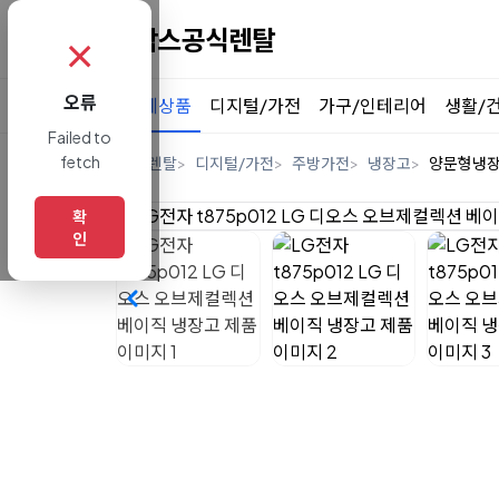
✗
오류
전체상품
디지털/가전
가구/인테리어
생활/
Failed to
fetch
홈
렌탈
디지털/가전
주방가전
냉장고
양문형냉
확
인