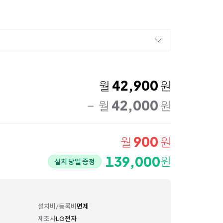
42,900
월
원
42,000
월
원
900
월
원
139,000
원
설치 당일 증정
설치비/등록비
면제
제조사
LG전자