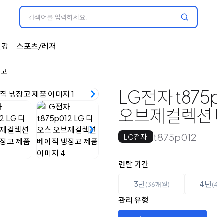
건강
스포츠/레저
장고
LG전자 t875
오브제컬렉션 
t875p012
LG전자
옵션 선택
렌탈 선택
렌탈 기간
3년
4년
(36개월)
(
관리 유형