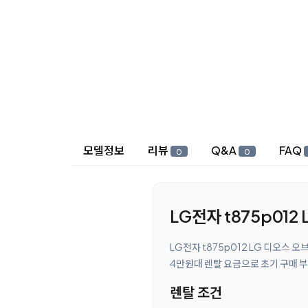
상세 정보
모델정보
리뷰
Q&A
FAQ
0
0
LG전자 t875p01
LG전자 t875p012 LG 디오스
4만원대 렌탈 요금으로 초기 구매 부
렌탈 조건