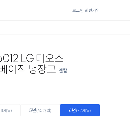
로그인
회원가입
p012 LG 디오스
베이직 냉장고
렌탈
5년
6년
48개월)
(60개월)
(72개월)