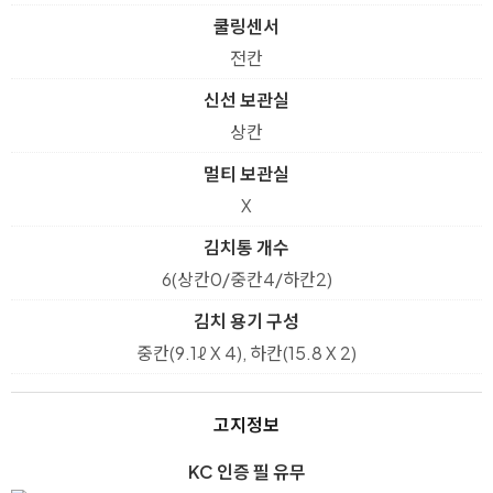
쿨링센서
전칸
신선 보관실
상칸
멀티 보관실
X
김치통 개수
6(상칸0/중칸4/하칸2)
김치 용기 구성
중칸(9.1ℓ X 4), 하칸(15.8 X 2)
고지정보
KC 인증 필 유무