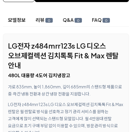
상세 정보
모델정보
리뷰
Q&A
FAQ
0
0
0
LG전자 z484mrr123s LG 디오스
오브제컬렉션 김치톡톡 Fit & Max 렌탈
안내
480L 대용량 4도어 김치냉장고
가로 835mm, 높이 1,860mm, 깊이 685mm의 스탠드형 제품으로
중·하칸 냉동 전환과 상칸 냉장 전환을 지원합니다.
LG전자 z484mrr123s LG 디오스 오브제컬렉션 김치톡톡 Fit & Max
렌탈은 월 렌탈료 방식을 선호하고 정기 관리 서비스를 원하는
고객에게 많이 선택되는 스탠드형 모델입니다. 월 4만원대 렌탈
요금으로 초기 구매 부담 없이 이용할 수 있으며, 방문관리 방식으로