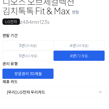
디오스 오브제컬렉션
김치톡톡 Fit & Max
렌탈
z484mrr123s
LG전자
옵션 선택
렌탈 선택
렌탈 기간
3년
4년
(36개월)
(48개월)
5년
6년
(60개월)
(72개월)
관리 유형
방문관리 30개월
제휴 카드
[우리] LG전자 우리카드