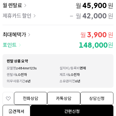
이용 요금
45,900
월
원
월 렌탈료
42,000
월
원
제휴카드 할인
3,900
월
원
최대혜택가
148,000
원
포인트
렌탈 상품 요약
모델명
z484mrr123s
설치비/등록비
면제
렌탈사
LG전자
제조사
LG전자
의무사용기간
6년
소유권이전
6년
전화상담
카톡상담
상담신청
견적서
간편신청