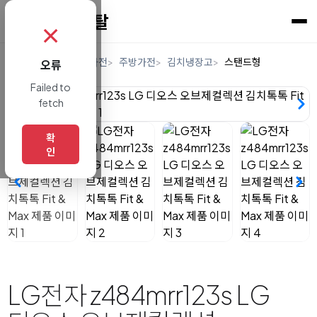
✗
홈
렌탈
디지털/가전
주방가전
김치냉장고
스탠드형
오류
Failed to
fetch
확
인
LG전자 z484mrr123s LG