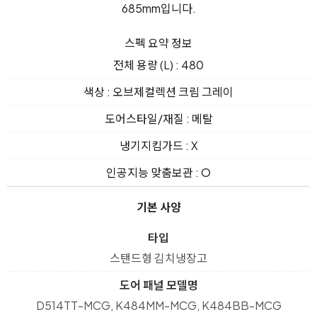
스펙 요약 정보
전체 용량 (L) : 480
색상 : 오브제컬렉션 크림 그레이
도어스타일/재질 : 메탈
냉기지킴가드 : X
인공지능 맞춤보관 : O
기본 사양
타입
스탠드형 김치냉장고
도어 패널 모델명
D514TT-MCG, K484MM-MCG, K484BB-MCG