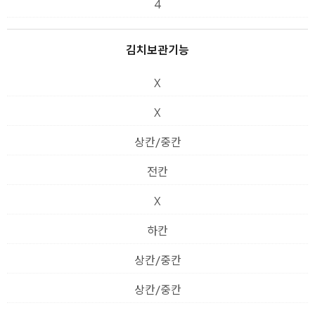
4
김치보관기능
X
X
상칸/중칸
전칸
X
하칸
상칸/중칸
상칸/중칸