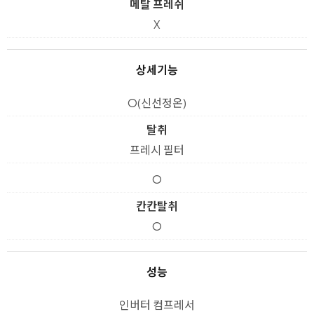
메탈 프레쉬
X
상세기능
O(신선정온)
탈취
프레시 필터
O
칸칸탈취
O
성능
인버터 컴프레서