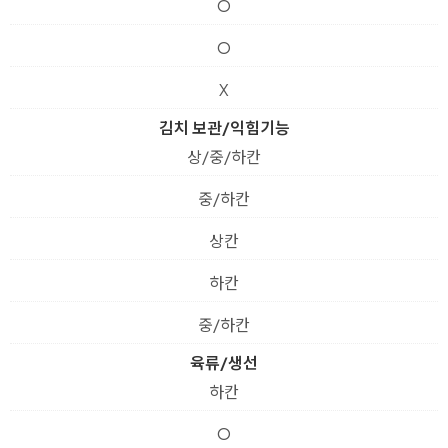
O
O
X
김치 보관/익힘기능
상/중/하칸
중/하칸
상칸
하칸
중/하칸
육류/생선
하칸
O