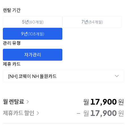
옵션 선택
렌탈 선택
렌탈 기간
5년
7년
(60개월)
(84개월)
9년
(108개월)
관리 유형
자가관리
제휴 카드
[NH] 코웨이 NH 올원카드
이용 요금
17,900
월
원
월 렌탈료
17,900
월
원
제휴카드 할인