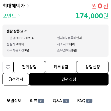
0
월
원
최대혜택가
174,000
원
포인트
렌탈 상품 요약
모델명
CFSS-TM14
설치비/등록비
면제
렌탈사
코웨이
제조사
코웨이
의무사용기간
9년
소유권이전
9년
전화상담
카톡상담
상담신청
견적서
간편신청
상세 정보
모델정보
리뷰
Q&A
FAQ
0
0
0