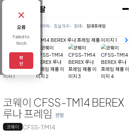
✗
홈
렌탈
가구/인테리어
침실가구
침대
침대프레임
오류
Failed to
fetch
확
인
코웨이 CFSS-TM14 BEREX
루나 프레임
렌탈
CFSS-TM14
코웨이