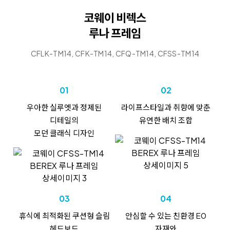
코웨이 비렉스
루나 프레임
CFLK-TM14, CFK-TM14, CFQ-TM14, CFSS-TM14
01
02
우아한 실루엣과
정제된
라이프스타일과
취향에 맞춘
디테일의
유연한 배치 조합
모던 클래식 디자인
03
04
휴식에
최적화된
쿠션형 슬림
안심할 수 있는
친환경 E0
헤드보드
자재와