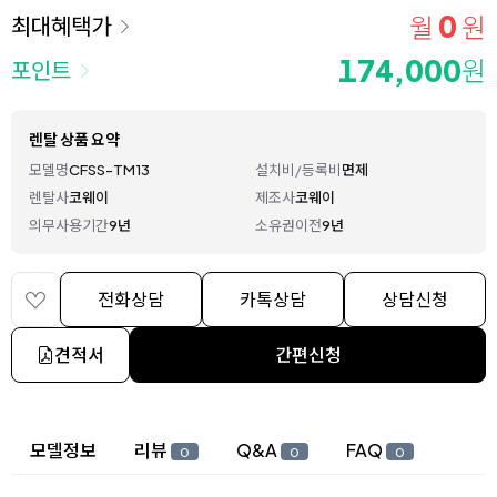
0
월
원
최대혜택가
174,000
원
포인트
렌탈 상품 요약
모델명
CFSS-TM13
설치비/등록비
면제
렌탈사
코웨이
제조사
코웨이
의무사용기간
9년
소유권이전
9년
전화상담
카톡상담
상담신청
견적서
간편신청
상세 정보
모델정보
리뷰
Q&A
FAQ
0
0
0