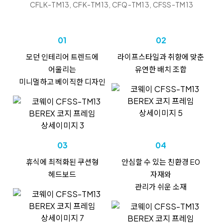
CFLK-TM13, CFK-TM13, CFQ-TM13, CFSS-TM13
01
02
모던 인테리어 트렌드에
라이프스타일과
취향에 맞춘
어울리는
유연한 배치 조합
미니멀하고
베이직한 디자인
03
04
휴식에
최적화된
쿠션형
안심할 수 있는
친환경 E0
헤드보드
자재와
관리가 쉬운 소재