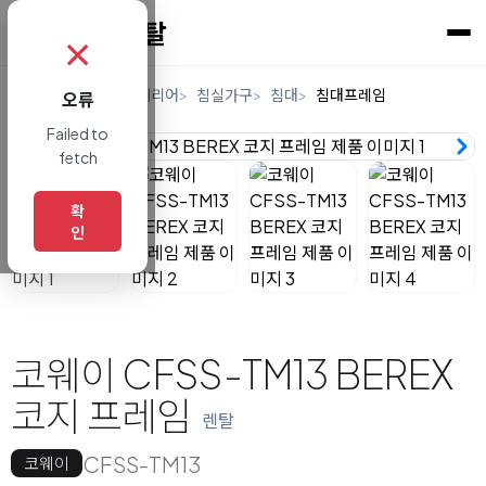
✗
홈
렌탈
가구/인테리어
침실가구
침대
침대프레임
오류
Failed to
fetch
확
인
코웨이 CFSS-TM13 BEREX
코지 프레임
렌탈
CFSS-TM13
코웨이