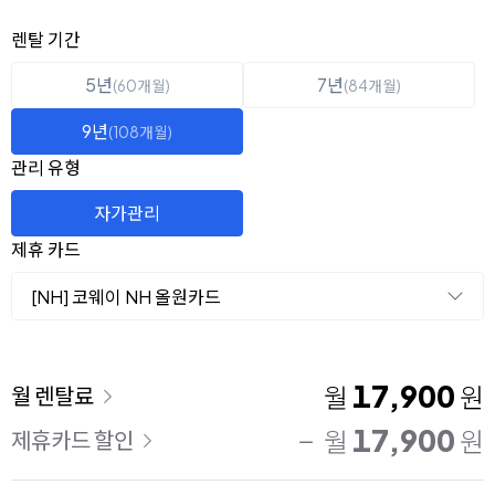
옵션 선택
렌탈 선택
렌탈 기간
5년
7년
(60개월)
(84개월)
9년
(108개월)
관리 유형
자가관리
제휴 카드
[NH] 코웨이 NH 올원카드
이용 요금
17,900
월
원
월 렌탈료
17,900
월
원
제휴카드 할인