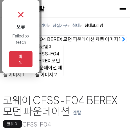
✗
홈
렌탈
가구/인테리어
침실가구
침대
침대프레임
오류
Failed to
fetch
확
인
코웨이 CFSS-F04 BEREX
모던 파운데이션
렌탈
CFSS-F04
코웨이