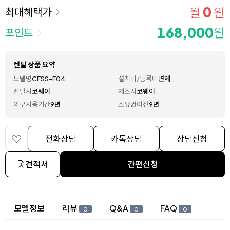
0
월
원
최대혜택가
168,000
원
포인트
렌탈 상품 요약
모델명
CFSS-F04
설치비/등록비
면제
렌탈사
코웨이
제조사
코웨이
의무사용기간
9년
소유권이전
9년
전화상담
카톡상담
상담신청
견적서
간편신청
상세 정보
모델정보
리뷰
Q&A
FAQ
0
0
0