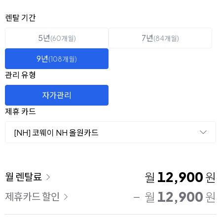
옵션 선택
렌탈 선택
렌탈 기간
5년
7년
(60개월)
(84개월)
9년
(108개월)
관리 유형
자가관리
제휴 카드
[NH] 코웨이 NH 올원카드
이용 요금
12,900
월
원
월 렌탈료
12,900
월
원
제휴카드 할인