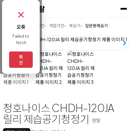
✗
홈
렌탈
디지털/가전
계절가전
제습기
일반용제습기
오류
Failed to
fetch
확
인
청호나이스 CHDH-120JA
릴리 제습공기청정기
렌탈