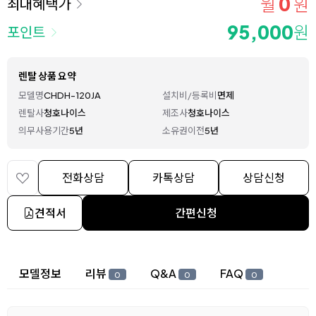
0
월
원
최대혜택가
95,000
원
포인트
렌탈 상품 요약
모델명
CHDH-120JA
설치비/등록비
면제
렌탈사
청호나이스
제조사
청호나이스
의무사용기간
5년
소유권이전
5년
전화상담
카톡상담
상담신청
견적서
간편신청
상세 정보
모델정보
리뷰
Q&A
FAQ
0
0
0