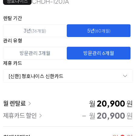
CHDH-120JA
청호나이스
옵션 선택
렌탈 선택
렌탈 기간
3년
5년
(36개월)
(60개월)
관리 유형
방문관리 3개월
방문관리 6개월
제휴 카드
[신한] 청호나이스 신한카드
이용 요금
20,900
월
원
월 렌탈료
20,900
월
원
제휴카드 할인