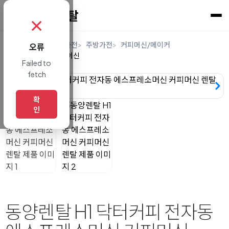
✗
홈
렌탈
디지털/가전
주방가전
커피머신/메이커
오류
업소용에스프레소머신
Failed to
fetch
확
인
동양렌탈 H1 닥터커피 전자동