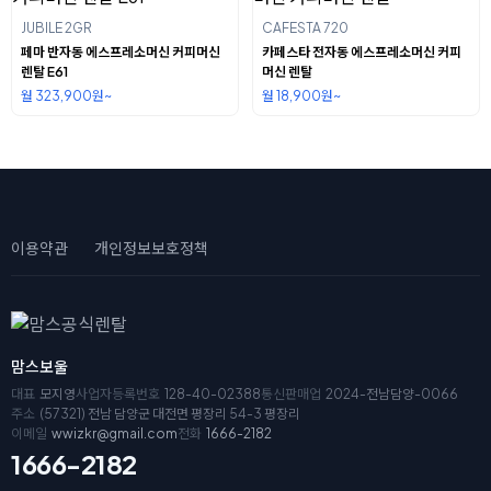
JUBILE 2GR
CAFESTA 720
페마 반자동 에스프레소머신 커피머신
카페스타 전자동 에스프레소머신 커피
렌탈 E61
머신 렌탈
월 323,900원~
월 18,900원~
이용약관
개인정보보호정책
맘스보울
대표
모지영
사업자등록번호
128-40-02388
통신판매업
2024-전남담양-0066
주소
(57321) 전남 담양군 대전면 평장리 54-3 평장리
이메일
wwizkr@gmail.com
전화
1666-2182
1666-2182