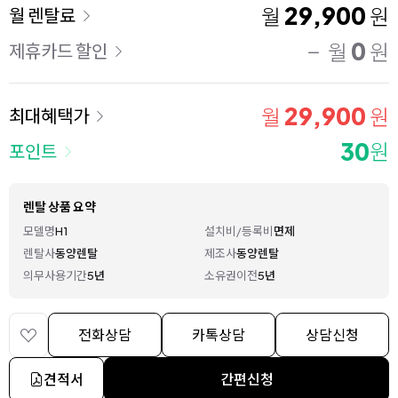
이용 요금
29,900
월
원
월 렌탈료
0
월
원
제휴카드 할인
29,900
월
원
최대혜택가
30
원
포인트
렌탈 상품 요약
모델명
H1
설치비/등록비
면제
렌탈사
동양렌탈
제조사
동양렌탈
의무사용기간
5년
소유권이전
5년
전화상담
카톡상담
상담신청
견적서
간편신청