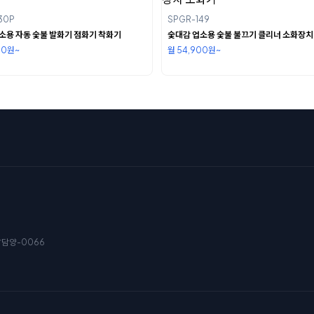
30P
SPGR-149
소용 자동 숯불 발화기 점화기 착화기
숯대감 업소용 숯불 불끄기 클리너 소화장치
00원~
월 54,900원~
남담양-0066