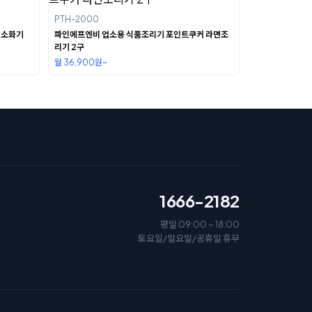
PTH-2000
 소화기
파인에프엔비 업소용 식품조리기 포인트쿠커 라면조
리기 2구
월 36,900원~
1666-2182
평일 09:00 ~ 18:00
토요일/일요일/공휴일 휴무