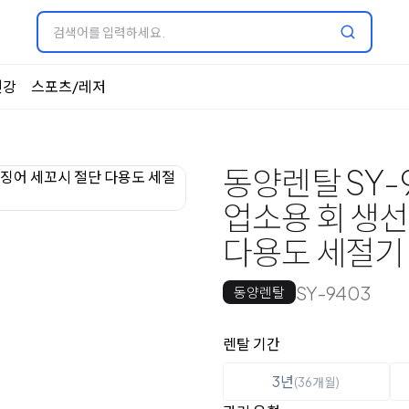
건강
스포츠/레저
동양렌탈 SY-
업소용 회 생선
다용도 세절기
SY-9403
동양렌탈
옵션 선택
렌탈 선택
렌탈 기간
3년
(36개월)