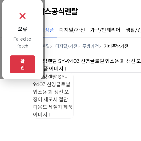
✗
오류
전체상품
디지털/가전
가구/인테리어
생활/
Failed to
fetch
홈
렌탈
디지털/가전
주방가전
기타주방가전
확
인