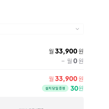
33,900
월
원
0
월
원
33,900
월
원
30
원
설치 당일 증정