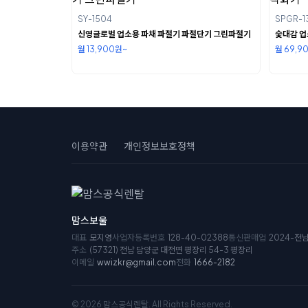
SY-1504
SPGR-1
신영글로벌 업소용 파채 파절기 파절단기 그린파절기
숯대감 업
월 13,900원~
월 69,9
이용약관
개인정보보호정책
맘스보울
대표
모지영
사업자등록번호
128-40-02388
통신판매업
2024-전
주소
(57321) 전남 담양군 대전면 평장리 54-3 평장리
이메일
wwizkr@gmail.com
전화
1666-2182
© 2026 맘스공식렌탈. All Rights Reserved.