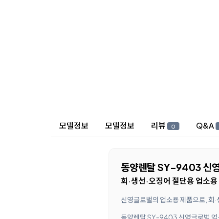
상세 정보
모델정보
모델정보
리뷰
Q&A
0
동양렌탈 SY-9403 신
회·생선·오징어 절단용 업소용 
신영글로벌의 업소용 제품으로, 회·
동양렌탈 SY-9403 신영글로벌 업