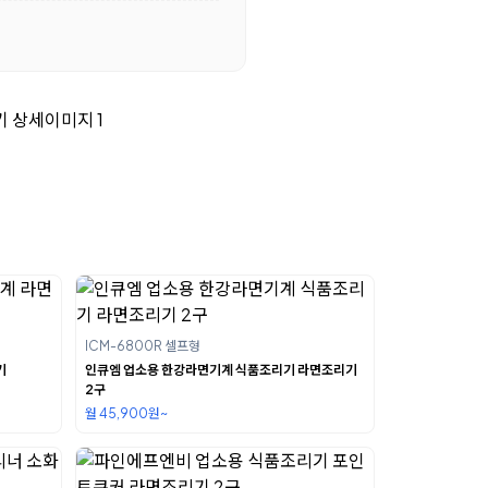
ICM-6800R 셀프형
기
인큐엠 업소용 한강라면기계 식품조리기 라면조리기
2구
월 45,900원~