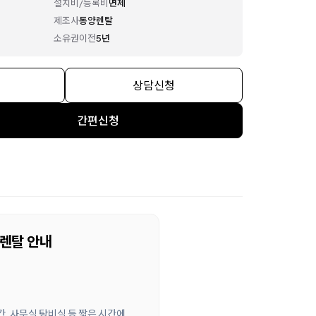
설치비/등록비
면제
제조사
동양렌탈
소유권이전
5년
상담신청
간편신청
 렌탈 안내
간, 사무실 탕비실 등 짧은 시간에