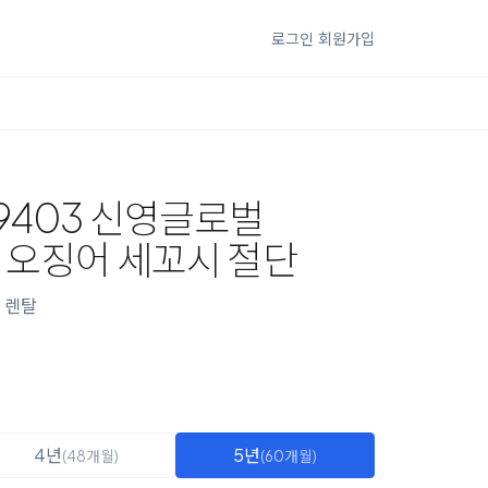
로그인
회원가입
9403 신영글로벌
 오징어 세꼬시 절단
렌탈
4년
5년
(48개월)
(60개월)