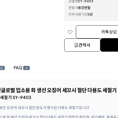
모델명
SY-9403
렌탈사
동양렌탈
의무사용기간
5년
카톡상담
견적서
FAQ
0
0
영글로벌 업소용 회 생선 오징어 세꼬시 절단 다용도 세절기
세절기 SY-9403
생선·오징어·세꼬시 절단 용도가 명시된 다용도 세절기입니다.
소용 회 생선 오징어 세꼬시 절단 다용도 세절기 렌탈은 편의점, 무인매장, 휴게공