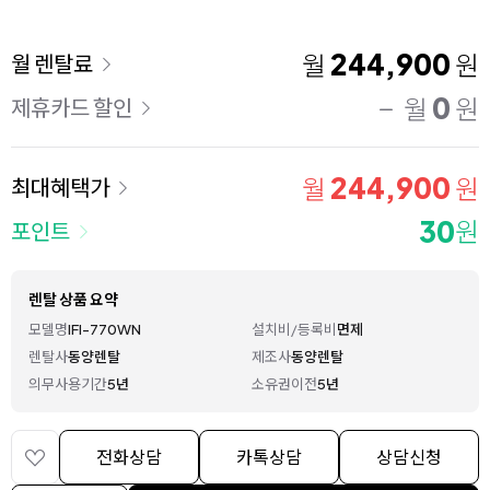
이용 요금
244,900
월
원
월 렌탈료
0
월
원
제휴카드 할인
244,900
월
원
최대혜택가
30
원
포인트
렌탈 상품 요약
모델명
IFI-770WN
설치비/등록비
면제
렌탈사
동양렌탈
제조사
동양렌탈
의무사용기간
5년
소유권이전
5년
전화상담
카톡상담
상담신청