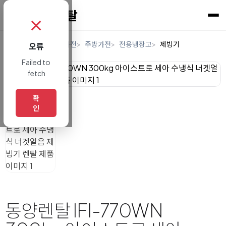
✗
홈
렌탈
디지털/가전
주방가전
전용냉장고
제빙기
오류
Failed to
fetch
확
인
동양렌탈 IFI-770WN