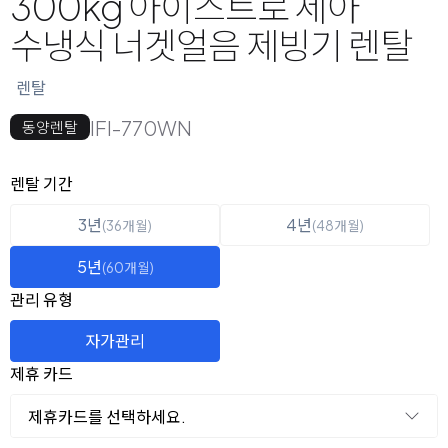
300kg 아이스트로 세아
수냉식 너겟얼음 제빙기 렌탈
렌탈
IFI-770WN
동양렌탈
옵션 선택
렌탈 선택
렌탈 기간
3년
4년
(36개월)
(48개월)
5년
(60개월)
관리 유형
자가관리
제휴 카드
제휴카드를 선택하세요.