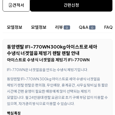
견적서
간편신청
상세 정보
모델정보
모델정보
리뷰
Q&A
FAQ
0
0
동양렌탈 IFI-770WN 300kg 아이스트로 세아
수냉식 너겟얼음 제빙기 렌탈 렌탈 안내
아이스트로 수냉식 너겟얼음 제빙기 IFI-770WN
IFI-770WN은 너겟얼음을 만드는 수냉식 제빙기입니다.
동양렌탈 IFI-770WN 300kg 아이스트로 세아 수냉식 너겟얼음
제빙기 렌탈 렌탈은 편의점, 무인매장, 휴게공간, 사무실 탕비실 등 짧은
시간에 간편 운영이 필요한 매장에게 많이 선택되는 제빙기
모델입니다. 월 24만원대 렌탈 요금으로 초기 구매 부담 없이 이용할 수
있으며, 자가관리 방식으로 이용할 수 있습니다.
핵심 특징